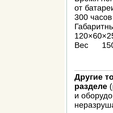
от батаре
300 часов
Габарит
120×60×2
Вес 150
Другие т
разделе
(
и оборуд
неразруш