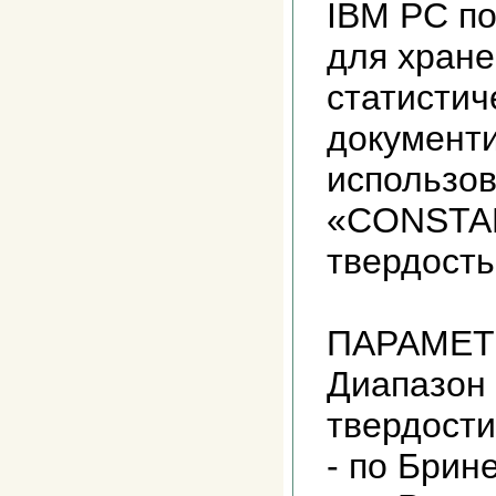
IBM PC по
для хране
статистич
документ
использо
«CONSTAN
твердость
ПАРАМЕ
Диапазон
твердости
- по Брин