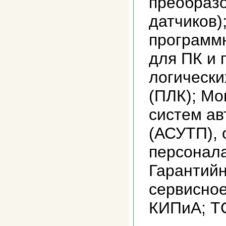
преобразо
датчиков)
программ
для ПК и
логически
(ПЛК); Мо
систем ав
(АСУТП), 
персонала
Гарантий
сервисно
КИПиА; Т