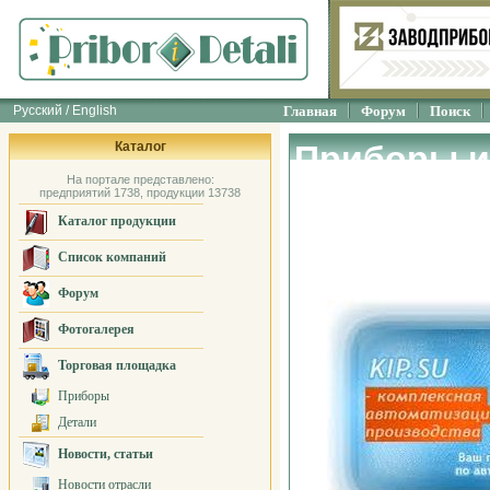
Русский / English
Главная
Форум
Поиск
Каталог
Приборы и
На портале представлено:
неразруша
предприятий 1738, продукции 13738
Каталог продукции
ТСЦ "Рэлс
Список компаний
Форум
Фотогалерея
Торговая площадка
Приборы
Детали
Новости, статьи
Новости отрасли