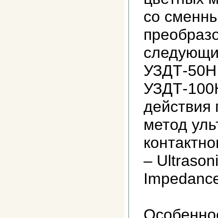
со сменн
преобраз
следующи
УЗДТ-50Н
УЗДТ-100
действия 
метод уль
контактно
– Ultrason
Impedance
Особенно