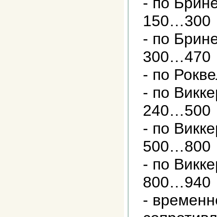
- по Брин
150…300
- по Брин
300…470
- по Рокв
- по Викк
240…500
- по Викк
500…800
- по Викк
800…940
- временн