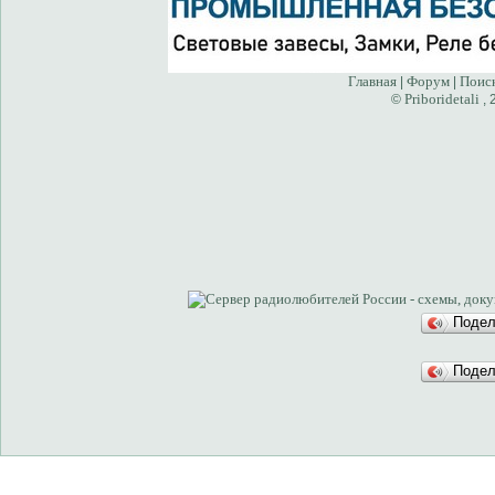
Главная
Форум
Поис
|
|
Priboridetali
©
, 
Поде
Поде