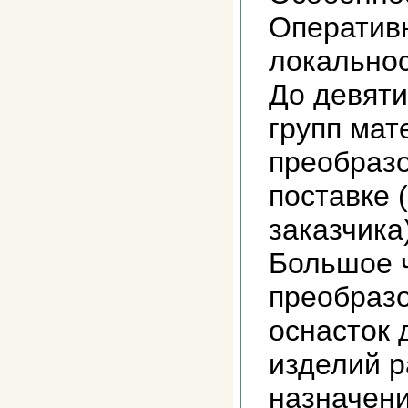
Оперативн
локальнос
До девят
групп мат
преобразо
поставке 
заказчика
Большое 
преобразо
оснасток 
изделий р
назначени