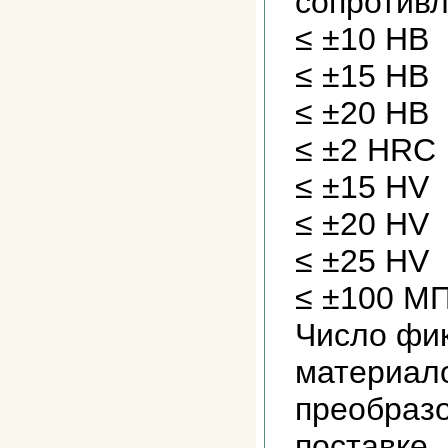
сопроти
≤ ±10 НВ
≤ ±15 НВ
≤ ±20 НВ
≤ ±2 НRС
≤ ±15 HV
≤ ±20 HV
≤ ±25 HV
≤ ±100 М
Число фи
материало
преобразо
поставке