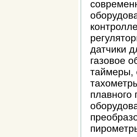
современн
оборудов
контролле
регуляторы
датчики д
газовое о
таймеры, 
тахометры
плавного 
оборудова
преобразо
пирометры