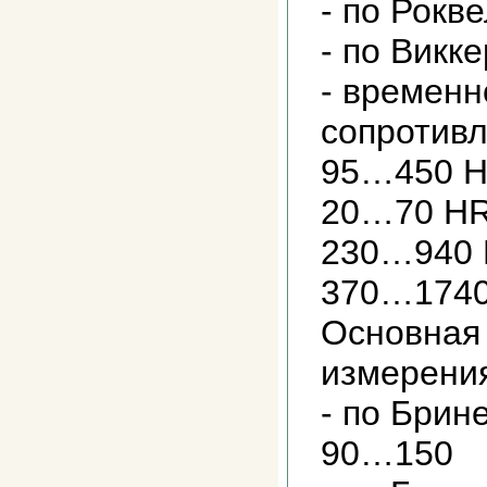
- по Рокв
- по Викк
- временн
сопроти
95…450 
20…70 Н
230…940
370…174
Основная
измерени
- по Брин
90…150