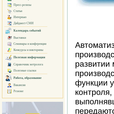
Пресс-релизы
Статьи
Интервью
Дайджест СМИ
Календарь событий
Выставки
Автомати
Семинары и конференции
Конкурсы и викторины
производс
Полезная информация
развитии
Справочник метролога
Полезные ссылки
производс
Работа, образование
функции у
Вакансии
контроля,
Резюме
выполняв
передают