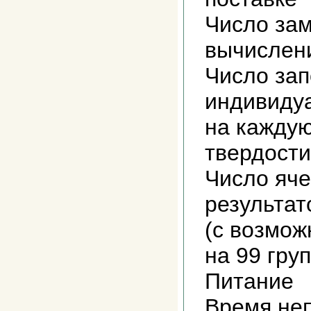
Число за
вычислен
Число за
индивиду
на кажду
твердост
Число яче
результат
(с возмож
на 99 гр
Питание 
Время не