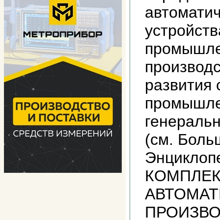
автомати
устройств
промышле
производ
развития
промышле
генераль
(см. Боль
Энциклопе
КОМПЛЕ
АВТОМАТ
ПРОИЗВОД