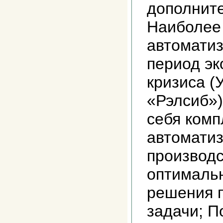
дополнит
Наиболее
автоматиз
период эк
кризиса (
«Рэлсиб»)
себя комп
автомати
производ
оптимальн
решения 
задачи; П