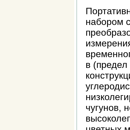
Портативн
набором 
преобраз
измерения
временног
в (предел
конструкц
углеродис
низколеги
чугунов, 
высоколег
цветных м