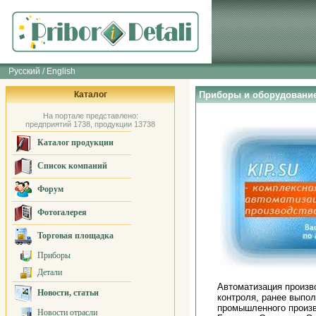
Русский / English
Каталог
Приборы и оборудование
На портале представлено:
предприятий 1738, продукции 13738
Каталог продукции
Список компаний
Форум
Фотогалерея
Торговая площадка
Приборы
Детали
Автоматизация произво
Новости, статьи
контроля, ранее выпо
промышленного произв
Новости отрасли