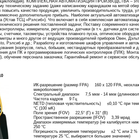
Энциклопедия). КОМПЛЕКСНАЯ АВТОМАТИЗАЦИЯ ПРОИЗВОДСТВА – это з
у техническому заданию (даже написанному карандашом на мятой оберт
м повысить качество продукции, увеличить производительность труда, у
жемесячно дополнительную прибыль. Наиболее актуальной автоматизаци
а (Устав ТСЦ «Рэлсиб»). Что включает в себя комплексная автоматизац
ехнического решения поставленной задачи; Поставку современного каче
онтроллеры, измерители, регуляторы, датчики (в т.ч. датчики для сист
, счетчики, тахометры, устройства плавного пуска, оптическое оборудо
ометры и много другое от ведущих производителей приборов Овен, Дэльт
to, Рэлсиб и др.; Разработку и изготовление шкафов управления и автом
ования (корпусов, гильз, бобышек, нестандартных преобразователей и д
ения для ПК и программирование логических контроллеров (ПЛК); Монта
), обучение персонала заказчика; Гарантийный ремонт и сервисное обс
10
ИК-разрешение (размер FPA) 160 x 120 FPA, неохл
микроболометр
Спектральный диапазон 7,5 мкм - 14 мкм (длинново
Частота кадров 9 Гц
NETD (тепловая чувствительность) ≤0,10 °C при тем
°C (100 мK)
Поле зрения (FOV) 22,5° (Г) x 31° (В)
Пространственное разрешение (IFOV) 3,39 мрад
Диапазон измеряемых температур (не калибруется ни
250 °C
Погрешность измерения температуры ±2 °C или 2 % 
температуре 25 °C, выбирается большее значение)