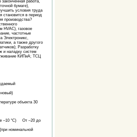
аконченная работа,
очной бумаге),
лучшить условия труда
я становится в период
ия производства?
ственного
ем HVAC), газовое
вание, частотные
а Электроникс,
атики, а также другого
атчиков); Разработку
ж и наладку систем
луживание КИПиА; ТСЦ
аждаемый
лновый)
пературе объекта 30
же –10 °C) От –20 до
(при номинальной