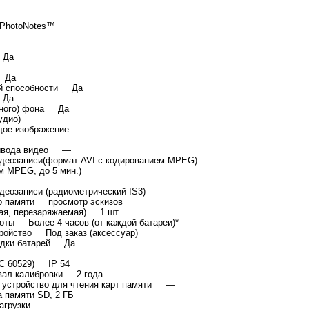
IR-PhotoNotes™
 Да
 Да
ей способности Да
 Да
нного) фона Да
(аудио)
ждое изображение
вывода видео —
идеозаписи(формат AVI с кодированием MPEG)
м MPEG, до 5 мин.)
идеозаписи (радиометрический IS3) —
о памяти просмотр эскизов
ая, перезаряжаемая) 1 шт.
оты Более 4 часов (от каждой батареи)*
ройство Под заказ (аксессуар)
рядки батарей Да
EC 60529) IP 54
вал калибровки 2 года
 устройство для чтения карт памяти —
памяти SD, 2 ГБ
 загрузки