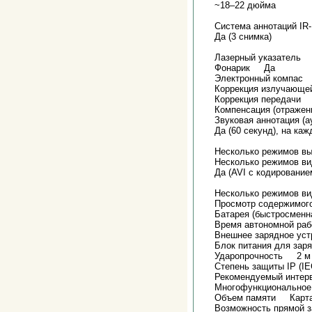
~18–22 дюйма
Система аннотаций 
Да (3 снимка)
Лазерный указатель
Фонарик Да
Электронный компас
Коррекция излучающ
Коррекция передачи
Компенсация (отраже
Звуковая аннотация 
Да (60 секунд), на ка
Несколько режимов 
Несколько режимов в
Да (AVI с кодирование
Несколько режимов в
Просмотр содержимог
Батарея (быстросменн
Время автономной раб
Внешнее зарядное уст
Блок питания для за
Ударопрочность 2 м
Степень защиты IP (I
Рекомендуемый интер
Многофункциональное
Объем памяти Карта 
Возможность прямой