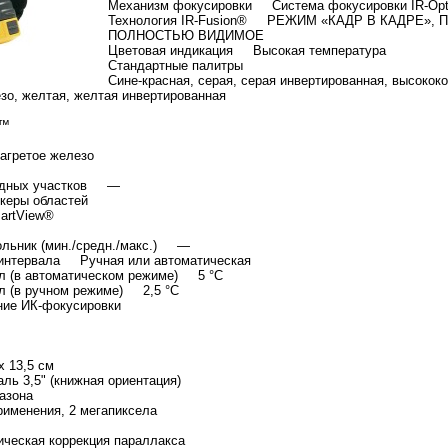
Механизм фокусировки Система фокусировки IR-Opt
Технология IR-Fusion® РЕЖИМ «КАДР В КАДРЕ»,
ПОЛНОСТЬЮ ВИДИМОЕ
Цветовая индикация Высокая температура
Стандартные палитры
Сине-красная, серая, серая инвертированная, высококо
зо, желтая, желтая инвертированная
t™
нагретое железо
лодных участков —
аркеры областей
martView®
ольник (мин./средн./макс.) —
 интервала Ручная или автоматическая
л (в автоматическом режиме) 5 °C
л (в ручном режиме) 2,5 °C
яние ИК-фокусировки
x 13,5 см
 3,5" (книжная ориентация)
апазона
именения, 2 мегапиксела
ическая коррекция параллакса