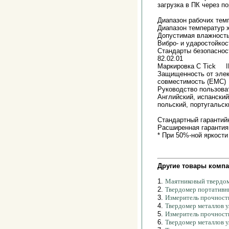
загрузка в ПК через п
Диапазон рабочих тем
Диапазон температур 
Допустимая влажность
Вибро- и ударостойкос
Стандарты безопаснос
82.02.01
Маркировка C Tick I
Защищенность от элек
совместимость (EMC)
Руководство пользо
Английский, испанский
польский, португальск
Стандартный гаранти
Расширенная гаранти
* При 50%-ной яркост
Другие товары компа
1.
Маятниковый твердо
2.
Твердомер портатив
3.
Измеритель прочност
4.
Твердомер металлов у
5.
Измеритель прочност
6.
Твердомер металлов 