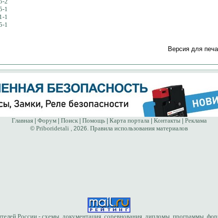
5-2
5-1
1-1
5-1
Версия для печа
Главная
Форум
Поиск
Помощь
Карта портала
Контакты
Реклама
|
|
|
|
|
|
Priboridetali
Правила использования материалов
©
, 2026.