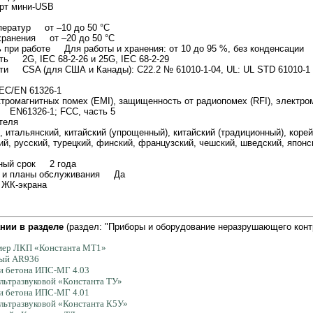
орт мини-USB
ператур от –10 до 50 °C
хранения от –20 до 50 °C
 при работе Для работы и хранения: от 10 до 95 %, без конденсации
ть 2G, IEC 68-2-26 и 25G, IEC 68-2-29
ти CSA (для США и Канады): C22.2 № 61010-1-04, UL: UL STD 61010-1 (2
EC/EN 61326-1
тромагнитных помех (EMI), защищенность от радиопомех (RFI), электро
 EN61326-1; FCC, часть 5
вателя
, итальянский, китайский (упрощенный), китайский (традиционный), корей
ий, русский, турецкий, финский, французский, чешский, шведский, японс
йный срок 2 года
я и планы обслуживания Да
и ЖК-экрана
нии в разделе
(раздел: "Приборы и оборудование неразрушающего конт
мер ЛКП «Константа МТ1»
ный AR936
и бетона ИПС-МГ 4.03
льтразвуковой «Константа ТУ»
и бетона ИПС-МГ 4.01
ультразвуковой «Константа К5У»