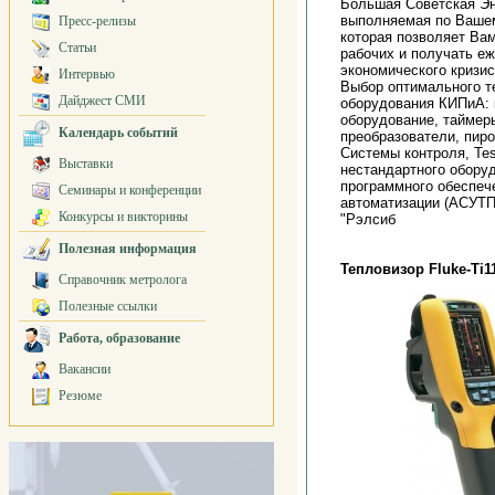
Большая Советская 
выполняемая по Вашем
Пресс-релизы
которая позволяет Ва
Статьи
рабочих и получать е
экономического кризис
Интервью
Выбор оптимального т
Дайджест СМИ
оборудования КИПиА: к
оборудование, таймеры
Календарь событий
преобразователи, пир
Системы контроля, Tes
Выставки
нестандартного оборуд
программного обеспеч
Семинары и конференции
автоматизации (АСУТП
Конкурсы и викторины
"Рэлсиб
Полезная информация
Тепловизор Fluke-Ti1
Справочник метролога
Полезные ссылки
Работа, образование
Вакансии
Резюме