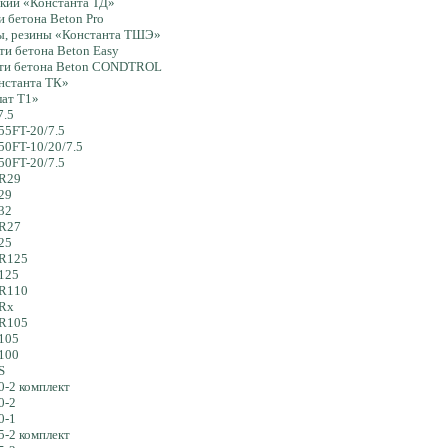
кий «Константа ТД»
 бетона Beton Pro
ы, резины «Константа ТШЭ»
ти бетона Beton Easy
сти бетона Beton CONDTROL
нстанта ТК»
ат Т1»
7.5
55FT-20/7.5
50FT-10/20/7.5
50FT-20/7.5
iR29
29
32
iR27
25
iR125
i125
iR110
iRx
iR105
i105
i100
S
0-2 комплект
0-2
0-1
5-2 комплект