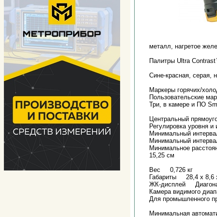
металл, нагретое желе
Палитры Ultra Contras
Сине-красная, серая, 
Маркеры горячих/хо
Пользовательские м
Три, в камере и ПО S
Центральный прямоуг
Регулировка уровня и
Минимальный интерва
Минимальный интерва
Минимальное рассто
15,25 см
Вес 0,726 кг
Габариты 28,4 x 8,6 
ЖК-дисплей Диагональ
Камера видимого ди
Для промышленного пр
Минимальная автомат