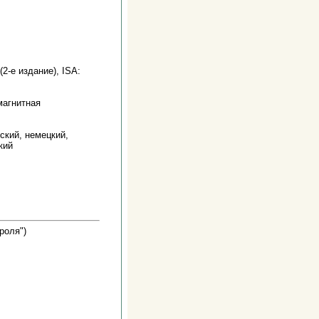
-е издание), ISA:
магнитная
ский, немецкий,
кий
роля")