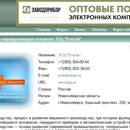
Главная
Форум
Поиск
Помощь
Карта са
 неразрушающего контроля: ТСЦ "Рэлсиб"
Название:
ТСЦ "Рэлсиб"
Телефон:
+7(383) 354-00-54
Факс:
+7(383) 203–39-63
E-mail:
tech@relsib.ru
URL:
www.kip.su
Страна:
Россия
Регион:
Новосибирская область
Адрес:
г.Новосибирск, Красный проспект, 220, к
дства, процесс в развитии машинного производства, при котором функц
лнявшиеся человеком, передаются приборам и автоматическим устройст
одства — основа развития современной промышленности, генеральное 