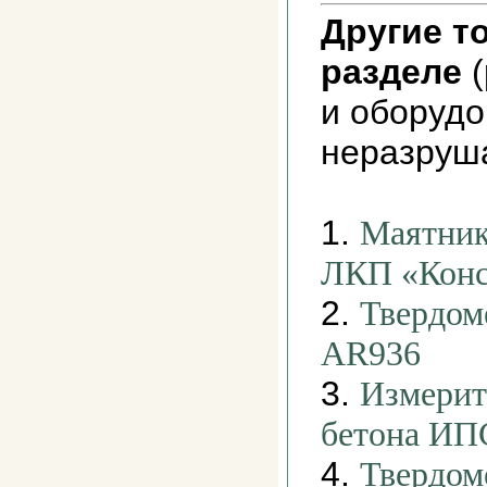
Другие т
разделе
(
и оборуд
неразруш
1.
Маятник
ЛКП «Конс
2.
Твердом
AR936
3.
Измерит
бетона ИП
4.
Твердом