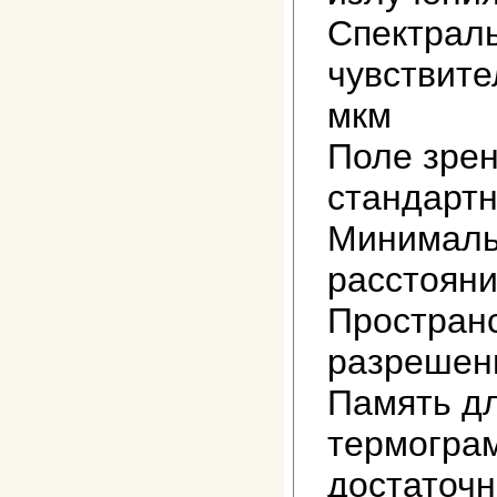
Спектрал
чувствите
мкм
Поле зре
стандартн
Минималь
расстоян
Простран
разрешен
Память д
термогра
достаточн