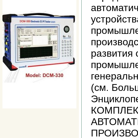
автомати
устройств
промышле
производ
развития
промышле
генераль
(см. Боль
Энциклопе
КОМПЛЕ
АВТОМАТ
ПРОИЗВОД