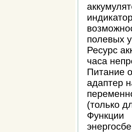
аккумулят
индикатор
возможно
полевых 
Ресурс а
часа неп
Питание 
адаптер н
переменно
(только д
Функции
энергос