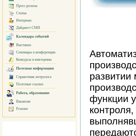
Пресс-релизы
Статьи
Интервью
Дайджест СМИ
Календарь событий
Выставки
Автомати
Семинары и конференции
Конкурсы и викторины
производс
Полезная информация
развитии
Справочник метролога
Полезные ссылки
производс
Работа, образование
функции у
Вакансии
контроля,
Резюме
выполняв
передают