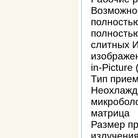
Возможно
полность
полность
слитных 
изображен
in-Picture
Тип прие
Неохлажд
микробол
матрица
Размер п
излучени