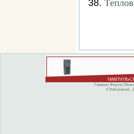
38.
Теплов
Главная
Форум
Поис
|
|
Priboridetali
©
, 