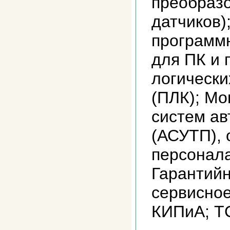
преобразо
датчиков)
программ
для ПК и
логически
(ПЛК); Мо
систем ав
(АСУТП), 
персонала
Гарантий
сервисно
КИПиА; Т