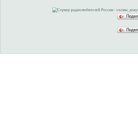
Поде
Поде