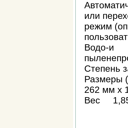
Автомати
или перех
режим (о
пользова
Водо-и
пыленеп
Степень 
Размеры 
262 мм х
Вес 1,85