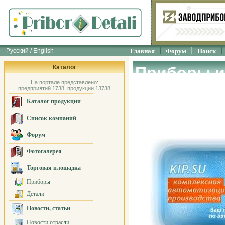
Русский / English
Главная
Форум
Поиск
Каталог
Приборы и
На портале представлено:
неразруша
предприятий 1738, продукции 13738
Каталог продукции
ТСЦ "Рэлс
Список компаний
Форум
Фотогалерея
Торговая площадка
Приборы
Детали
Новости, статьи
Новости отрасли