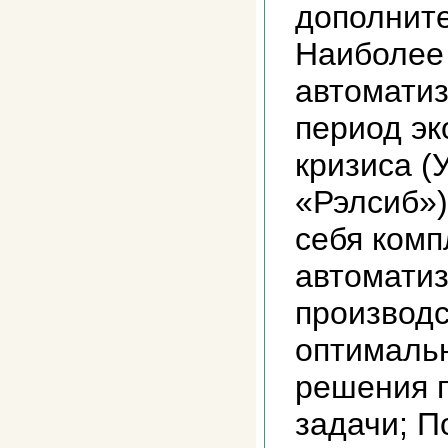
дополнит
Наиболее
автоматиз
период эк
кризиса (
«Рэлсиб»)
себя комп
автомати
производ
оптимальн
решения 
задачи; П