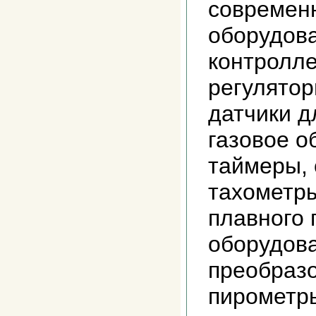
современн
оборудов
контролле
регуляторы
датчики д
газовое о
таймеры, 
тахометры
плавного 
оборудова
преобразо
пирометры