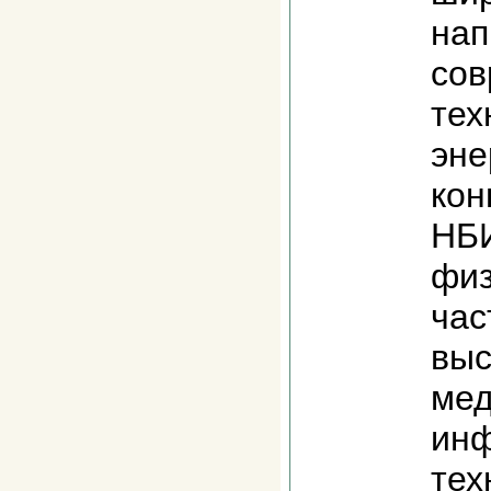
нап
сов
тех
эне
кон
НБИ
физ
час
выс
мед
ин
тех