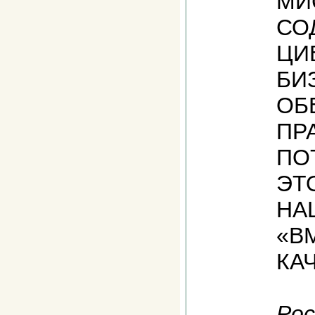
МИ
СО
ЦИ
БИ
ОБ
ПР
ПО
ЭТ
НА
«В
КА
Рос