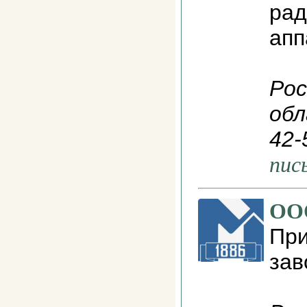
рад
апп
Рос
обл
42-
пис
ОО
При
зав