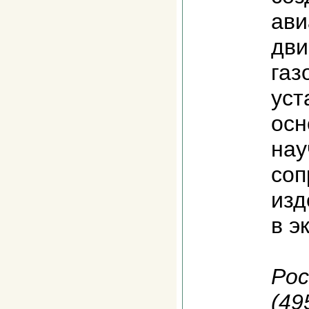
ави
дви
газ
уст
осн
нау
соп
изд
в э
Рос
(49