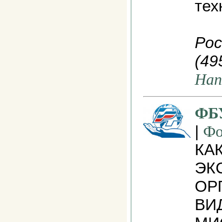
тех
Рос
(49
Нап
ФБУ
|
Фо
КА
ЭК
ОР
ВИ