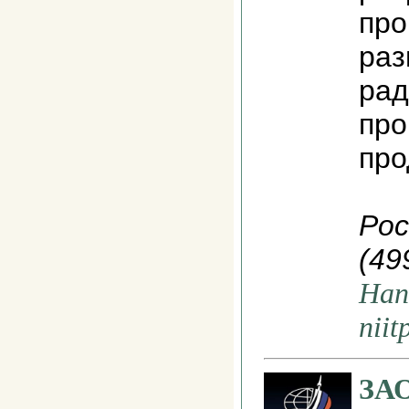
про
раз
рад
пр
про
Рос
(49
Нап
niit
ЗА