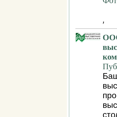
Фот
,
ОО
выс
ком
Пуб
Баш
выс
про
выс
сто