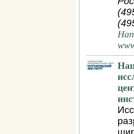
Рос
(49
(49
Нап
www
На
исс
цен
инс
Исс
раз
шир