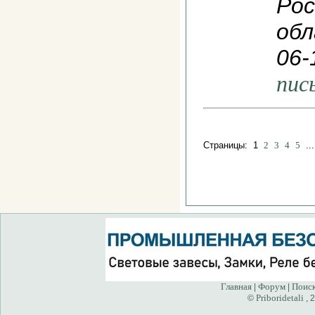
Рос
обл
06-
пис
Страницы: 1
2
3
4
5
..
Главная
Форум
Поис
|
|
Priboridetali
©
, 