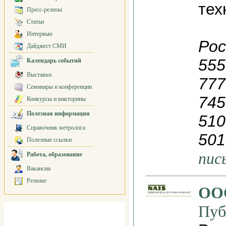
тех
Пресс-релизы
Статьи
Интервью
Рос
Дайджест СМИ
555
Календарь событий
Выставки
777
Семинары и конференции
745
Конкурсы и викторины
Полезная информация
510
Справочник метролога
501
Полезные ссылки
пис
Работа, образование
Вакансии
Резюме
ОО
Пуб