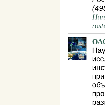
(49
Нап
rost
ОА
Нау
исс
инс
при
объ
пр
раз