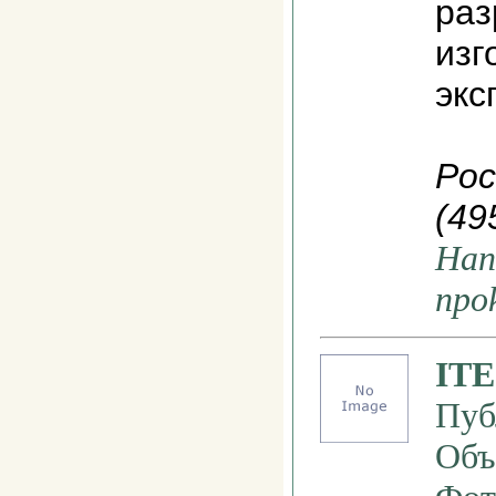
раз
изг
экс
Рос
(49
Нап
npo
ITE
Пуб
Объ