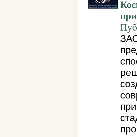
Кос
при
Пуб
ЗАО
пре
спо
реш
соз
сов
при
ста
про