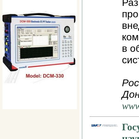
Раз
про
вне
ком
в о
сис
Рос
Дон
www
Гос
нау