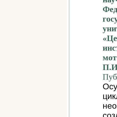
Фед
гос
уни
«Це
инс
мот
П.И
Пуб
Осу
цик
нео
соз