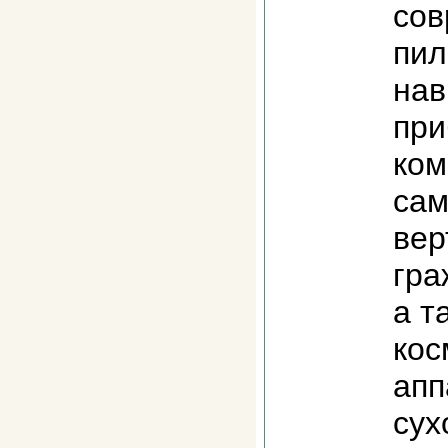
со
пил
нав
при
ком
сам
вер
гра
а т
кос
апп
cух