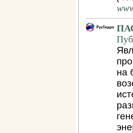
www
ПАО
Пуб
Явл
про
на 
воз
ист
ра
ген
эне