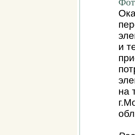
Фот
Ока
пер
эле
и т
при
пот
эле
на 
г.М
обл