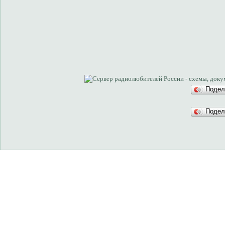
Подел
Подел