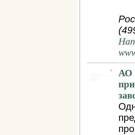
Рос
(499
Нап
www
АО 
при
зав
Одн
пре
про