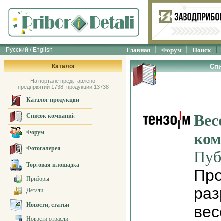
Русский / English
Главная
Форум
Поиск
Каталог
Спи
На портале представлено:
предприятий 1738, продукции 13738
Каталог продукции
Вес
Список компаний
Форум
ком
Фотогалерея
Пуб
Торговая площадка
Про
Приборы
раз
Детали
Новости, статьи
вес
Новости отрасли