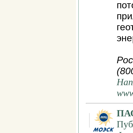
пот
при
гео
эне
Рос
(80
Нап
www
ПА
Пуб