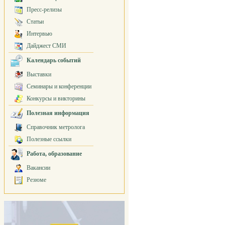
Пресс-релизы
Статьи
Интервью
Дайджест СМИ
Календарь событий
Выставки
Семинары и конференции
Конкурсы и викторины
Полезная информация
Справочник метролога
Полезные ссылки
Работа, образование
Вакансии
Резюме