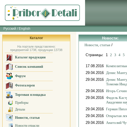
Русский / English
Каталог
Новости:
Новости, статьи
/
На портале представлено:
предприятий 1738, продукции 13738
Страницы: 1
2
3
4
5
.
Каталог продукции
17.08.2016
Композитные
Список компаний
29.04.2016
Денис Манту
Форум
29.04.2016
Денис Манту
Томоми Ина
Фотогалерея
29.04.2016
Игорь Сечин
Торговая площадка
29.04.2016
Фидель Кастр
Академии нау
Приборы
29.04.2016
Герман Пихо
Детали
29.04.2016
Открытая ле
Новости, статьи
29.04.2016
Анатолий Чу
Новости отрасли