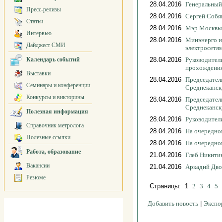
28.04.2016
Генеральный
Пресс-релизы
28.04.2016
Сергей Собя
Статьи
28.04.2016
Мэр Москвы
Интервью
28.04.2016
Минэнерго и
Дайджест СМИ
электросетя
Календарь событий
28.04.2016
Руководител
прохождения
Выставки
28.04.2016
Председател
Семинары и конференции
Среднеканс
Конкурсы и викторины
28.04.2016
Председател
Среднеканс
Полезная информация
28.04.2016
Руководител
Справочник метролога
28.04.2016
На очередно
Полезные ссылки
28.04.2016
На очередно
Работа, образование
21.04.2016
Глеб Никити
Вакансии
21.04.2016
Аркадий Дво
Резюме
Страницы: 1
2
3
4
5
.
Добавить новость
|
Экспо