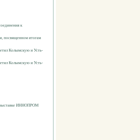
оединения к
и, посвященном итогам
етил Колымскую и Усть-
етил Колымскую и Усть-
на выставке ИННОПРОМ