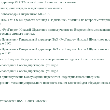
 директор МОСГАЗа на «Прямой линии» с москвичами
нин вручил награды выдающимся москвичам
 поблагодарил энергетиков МОЭСК
 ПАО «МОЭСК» провели вебинар «Подключись онлайн!» по вопросам техприс
м
ь «РусГидро» Николай Шульгинов принял участие во Всероссийском совещани
 осенне-зимнего периода
ь Правления - Генеральный директор ПАО «РусГидро» Николай Шульгинов пос
кую ГЭС
ь Правления - Генеральный директор ПАО «РусГидро» Николай Шульгинов пос
кую ГЭС
и «РусГидро» обсудили перспективы развития магаданской энергосистемы
м заседании Совета директоров РусГидро
м заседании Совета директоров РусГидро
н принял участие в обсуждении перспектив индустриального интернета
ркович: тема индустриального интернета станет ключевой для обсуждения 
..
рт новостей RSS
|
Поиск новостей