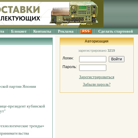
йта
Блокнот
Контакты
Реклама
Сделать стартовой
Авторизация
зарегистрировано
3219
Логин:
Пароль:
Зарегистрироваться
Забыли пароль?
еской партии Японии
 вице-президент кубинской
ут"
технологические тренды»
принимательства