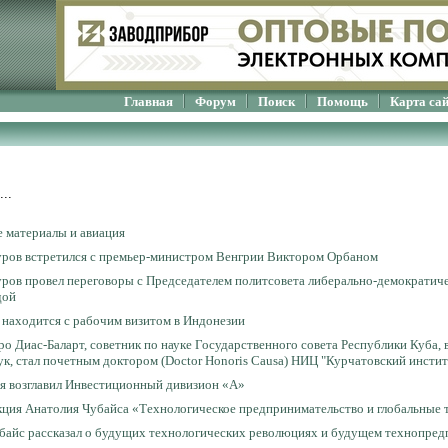
Главная
Форум
Поиск
Помощь
Карта са
..
 материалы и авиация
ров встретился с премьер-министром Венгрии Виктором Орбаном
ров провел переговоры с Председателем политсовета либерально-демократич
дой
 находится с рабочим визитом в Индонезии
о Диас-Баларт, советник по науке Государственного совета Республики Куба,
к, стал почетным доктором (Doctor Honoris Causa) НИЦ "Курчатовский инстит
я возглавил Инвестиционный дивизион «А»
кция Анатолия Чубайса «Технологическое предпринимательство и глобальные 
байс рассказал о будущих технологических революциях и будущем технопред