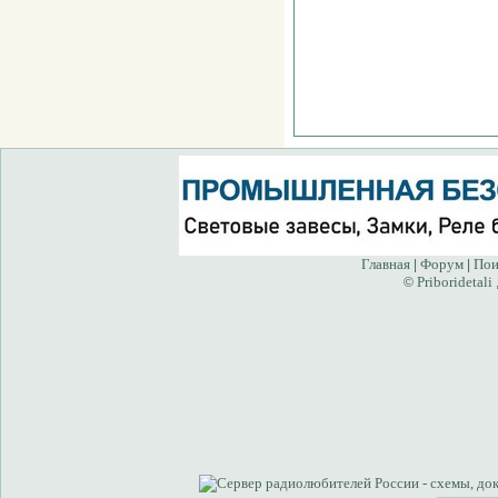
Главная
Форум
Пои
|
|
Priboridetali
©