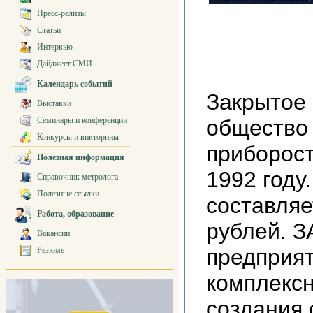
Пресс-релизы
Статьи
Интервью
Дайджест СМИ
Календарь событий
Закрытое
Выставки
Семинары и конференции
общество
Конкурсы и викторины
приборост
Полезная информация
1992 году
Справочник метролога
Полезные ссылки
составляе
Работа, образование
рублей. 
Вакансии
предприят
Резюме
комплексн
создания