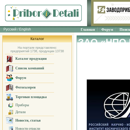
Русский / English
Главная
Форум
Поис
Каталог
ЗАО «НПО 
На портале представлено:
приборост
предприятий 1738, продукции 13738
Каталог продукции
Список компаний
Форум
Фотогалерея
Торговая площадка
Приборы
Детали
Новости, статьи
Новости отрасли