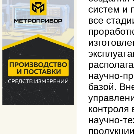
систем и 
все стади
проработк
изготовле
эксплуата
располаг
научно-п
базой. Вн
управлени
контроля
научно-те
продукции