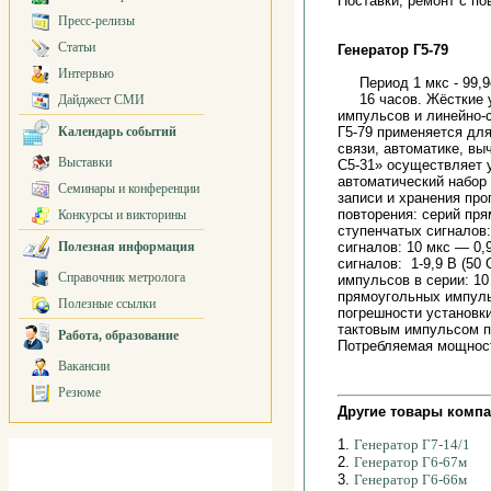
Поставки, ремонт с по
Пресс-релизы
Статьи
Генератор Г5-79
Интервью
Период 1 мкс - 99,
16 часов. Жёсткие
Дайджест СМИ
импульсов и линейно-
Календарь событий
Г5-79 применяется для
связи, автоматике, в
Выставки
С5-31» осуществляет 
автоматический набор 
Семинары и конференции
записи и хранения про
повторения: серий прям
Конкурсы и викторины
ступенчатых сигналов: 
Полезная информация
сигналов: 10 мкс — 0
сигналов: 1-9,9 В (50
Справочник метролога
импульсов в серии: 10
прямоугольных импуль
Полезные ссылки
погрешности установк
тактовым импульсом пе
Работа, образование
Потребляемая мощность
Вакансии
Резюме
Другие товары компа
1.
Генератор Г7-14/1
2.
Генератор Г6-67м
3.
Генератор Г6-66м