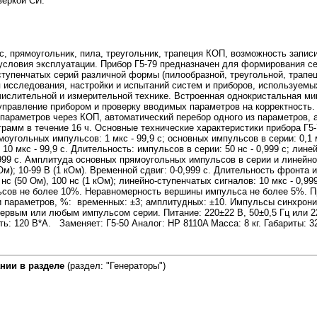
веркой СИ.
9с, прямоугольник, пила, треугольник, трапеция КОП, возможность запис
 условия эксплуатации. Прибор Г5-79 предназначен для формирования с
ступенчатых серий различной формы (пилообразной, треугольной, трапец
 исследования, настройки и испытаний систем и приборов, используемы
ычислительной и измерительной технике. Встроенная однокристальная м
управление прибором и проверку вводимых параметров на корректность.
параметров через КОП, автоматический перебор одного из параметров, 
грамм в течение 16 ч. Основные технические характеристики прибора Г5
оугольных импульсов: 1 мкс - 99,9 с; основных импульсов в серии: 0,1 м
10 мкс - 99,9 с. Длительность: импульсов в серии: 50 нс - 0,999 с; лин
,999 с. Амплитуда основных прямоугольных импульсов в серии и линейн
 Ом); 10-99 В (1 кОм). Временной сдвиг: 0-0,999 с. Длительность фронта 
 нс (50 Ом), 100 нс (1 кОм); линейно-ступенчатых сигналов: 10 мкс - 0,9
сов не более 10%. Неравномерность вершины импульса не более 5%. 
и параметров, %: временных: ±3; амплитудных: ±10. Импульсы синхрон
рвым или любым импульсом серии. Питание: 220±22 В, 50±0,5 Гц или 22
: 120 В*А. Заменяет: Г5-50 Аналог: HP 8110A Масса: 8 кг. Габариты: 3
нии в разделе
(раздел: "Генераторы")