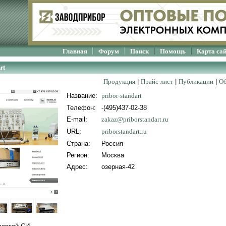
Главная
Форум
Поиск
Помощь
Карта са
rt
Продукция
|
Прайс-лист
|
Публикации
|
Об
Название:
pribor-standart
Телефон:
-(495)437-02-38
E-mail:
zakaz@priborstandart.ru
URL:
priborstandart.ru
Страна:
Россия
Регион:
Москва
Адрес:
озерная-42