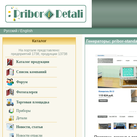
Русский / English
Каталог
Генераторы: pribor-standa
На портале представлено:
предприятий 1738, продукции 13738
Каталог продукции
Список компаний
Форум
Фотогалерея
Торговая площадка
Приборы
Детали
Новости, статьи
Новости отрасли