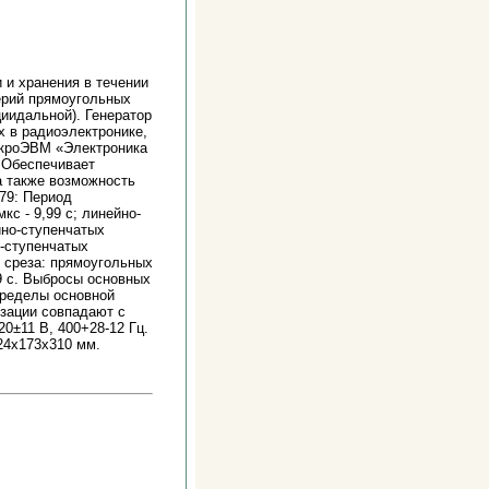
и и хранения в течении
ерий прямоугольных
иидальной). Генератор
х в радиоэлектронике,
икроЭВМ «Электроника
 Обеспечивает
а также возможность
-79: Период
кс - 9,99 с; линейно-
ейно-ступенчатых
о-ступенчатых
и среза: прямоугольных
99 с. Выбросы основных
Пределы основной
изации совпадают с
0±11 В, 400+28-12 Гц.
24х173х310 мм.