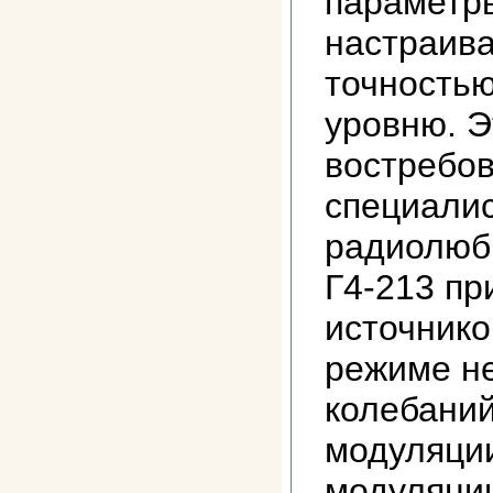
параметр
настраива
точность
уровню. 
востребов
специалис
радиолюб
Г4-213 пр
источнико
режиме н
колебаний
модуляции
модуляци