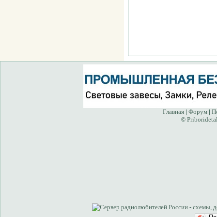
Главная
Форум
П
|
|
Priborideta
©