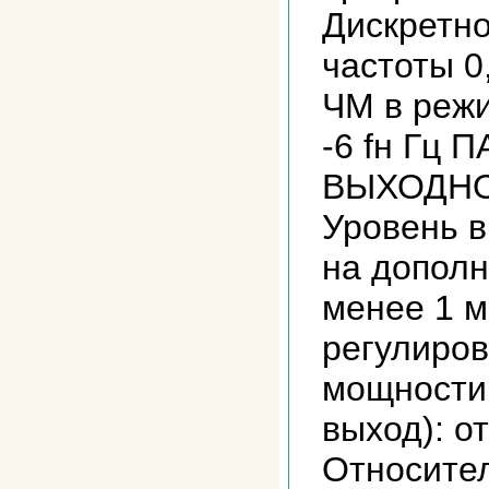
Дискретно
частоты 0
ЧМ в режи
-6 fн Гц
ВЫХОДН
Уровень 
на допол
менее 1 
регулиров
мощности
выход): о
Относите