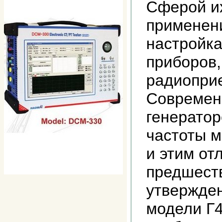
Сферой их
применен
настройк
приборов,
радиоприе
Современ
генератор
частоты 
и этим от
предшест
утвержден
модели Г4