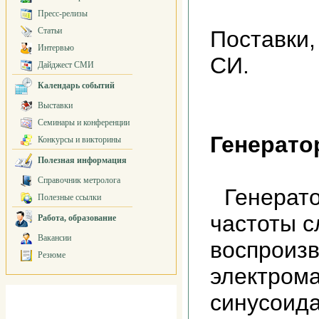
Пресс-релизы
Статьи
Поставки,
Интервью
СИ.
Дайджест СМИ
Календарь событий
Выставки
Семинары и конференции
Генерато
Конкурсы и викторины
Полезная информация
Справочник метролога
Генерат
Полезные ссылки
частоты с
Работа, образование
Вакансии
воспроиз
Резюме
электрома
синусоида