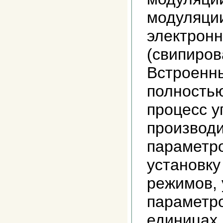
модуляции
электронн
(свипиров
Встроенн
полностью
процесс у
производи
параметро
установк
режимов, 
параметр
единицах.