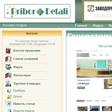
Русский / English
Главная
Форум
П
Каталог
Генераторы
На портале представлено:
предприятий 1738, продукции 13738
Продукц
Каталог продукции
Список компаний
Форум
Фотогалерея
Торговая площадка
Приборы
Детали
Новости, статьи
Новости отрасли