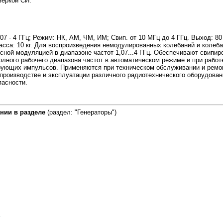
веркой СИ.
,07 - 4 ГГц; Режим: НК, АМ, ЧМ, ИМ; Свип. от 10 МГц до 4 ГГц. Выход: 8
сса: 10 кг. Для воспроизведения немодулированных колебаний и колеба
ной модуляцией в диапазоне частот 1,07...4 ГГц. Обеспечивают свипир
олного рабочего диапазона частот в автоматическом режиме и при работ
рующих импульсов. Применяются при техническом обслуживании и ремон
 производстве и эксплуатации различного радиотехнического оборудован
пасности.
нии в разделе
(раздел: "Генераторы")
1