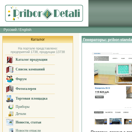
Русский / English
Каталог
Генераторы: pribor-standa
На портале представлено:
предприятий 1738, продукции 13738
Каталог продукции
Список компаний
Форум
Фотогалерея
Торговая площадка
Приборы
Детали
Новости, статьи
Новости отрасли