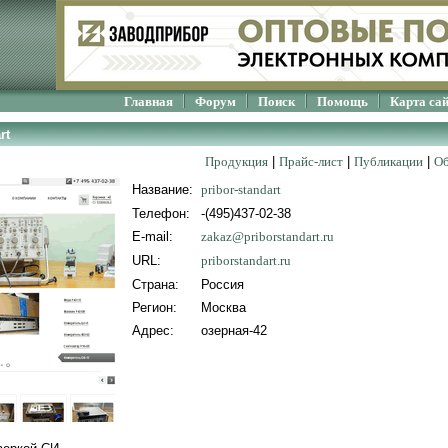
Главная
Форум
Поиск
Помощь
Карта са
rt
Продукция
|
Прайс-лист
|
Публикации
|
Об
Название:
pribor-standart
Телефон:
-(495)437-02-38
E-mail:
zakaz@priborstandart.ru
URL:
priborstandart.ru
Страна:
Россия
Регион:
Москва
Адрес:
озерная-42