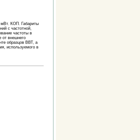
0 мВт. КОП. Габариты
ний с частотной,
ование частоты в
е от внешнего
те образцов ВВТ, а
ия, используемого в