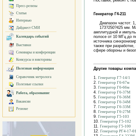
Поставки, ремонт с по
Пресс-релизы
Статьи
Генератор Г4-211
Интервью
Диапазон частот: 1
173?250?425 мм. Ма
Дайджест СМИ
амплитудной и импульс
Календарь событий
полосе от 10 МГц до п
источника синхронизи
Выставки
также при разработке,
сфере обороны и безо
Семинары и конференции
Конкурсы и викторины
Полезная информация
Другие товары компа
Справочник метролога
1.
Генератор Г7-14/1
2.
Генератор Г6-67м
Полезные ссылки
3.
Генератор Г6-66м
4.
Генератор Г6-37М
Работа, образование
5.
Генератор Г6-36М
Вакансии
6.
Генератор Г6-34М
7.
Генератор Г6-33М
Резюме
8.
Генератор Г6-27М
9.
Генератор Г5-103
10.
Генератор Г5-102
11.
Генератор Г5-100
12.
Генератор РГ4-17-0
13.
Генератор Г4-222М