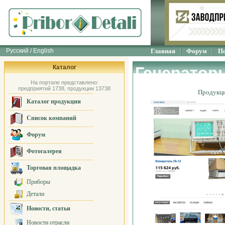
Русский / English
Главная
Форум
П
Каталог
Генераторы
На портале представлено:
предприятий 1738, продукции 13738
Продукц
Каталог продукции
Список компаний
Форум
Фотогалерея
Торговая площадка
Приборы
Детали
Новости, статьи
Новости отрасли