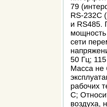
79 (инте
RS-232C (
и RS485.
мощность 
сети пере
напряжени
50 Гц; 115
Масса не 
эксплуата
рабочих т
С; Относи
воздуха, 