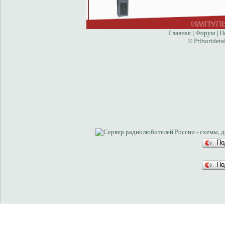
Главная
Форум
П
|
|
Priborideta
©
По
По