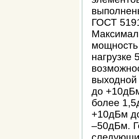
выполнены
ГОСТ 519
Максимал
мощность 
нагрузке 
возможно
выходной 
до +10дБм
более 1,5
+10дБм до
–50дБм. Г
следующи