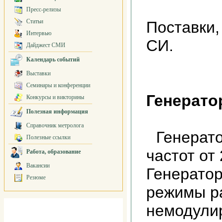
Пресс-релизы
Статьи
Поставки,
Интервью
СИ.
Дайджест СМИ
Календарь событий
Выставки
Семинары и конференции
Генерато
Конкурсы и викторины
Полезная информация
Справочник метролога
Генерато
Полезные ссылки
частот от 
Работа, образование
Вакансии
Генерато
Резюме
режимы ра
немодули