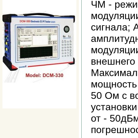
ЧМ - режи
модуляции
сигнала; 
амплитуд
модуляции
внешнего 
Максимал
мощность 
50 Ом с 
установк
от - 50дБ
погрешнос