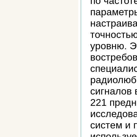
по частот
параметр
настраива
точность
уровню. 
востребов
специалис
радиолюб
сигналов 
221 пред
исследова
систем и 
использу