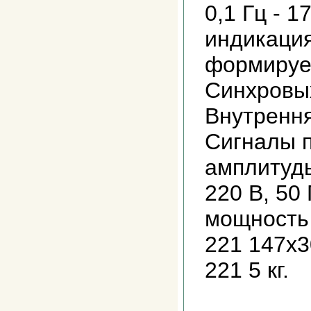
0,1 Гц - 
индикация
формируе
Синхровых
Внутренн
Cигналы 
амплитуды
220 В, 50
мощность 
221 147х3
221 5 кг.