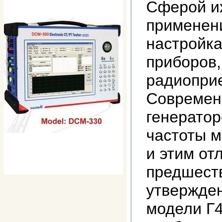
Сферой их
применен
настройк
приборов,
радиоприе
Современ
генератор
частоты 
и этим от
предшест
утвержден
модели Г4