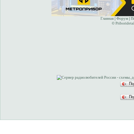
Главная
Форум
П
|
|
Priborideta
©
По
По