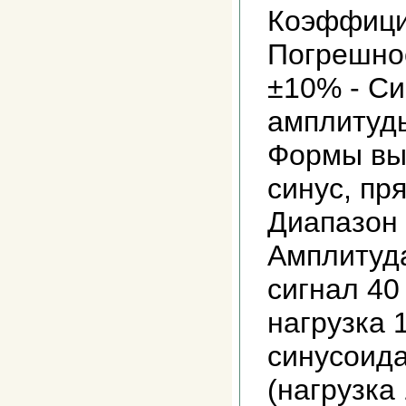
Коэффицие
Погрешно
±10% - С
амплитуды
Формы вы
синус, пр
Диапазон ч
Амплитуда
сигнал 40
нагрузка 1
cинусоида
(нагрузка