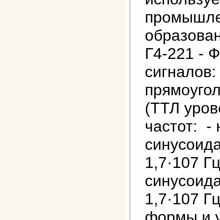
промышле
образова
Г4-221 -
сигналов:
прямоугол
(ТТЛ уров
частот: -
синусоида
1,7·107 Г
синусоида
1,7·107 Г
формы и у