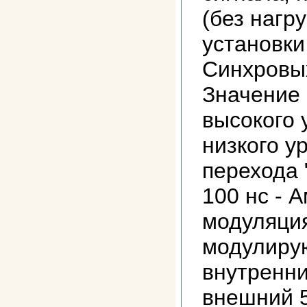
(без нагр
установки
Синхровых
Значение 
высокого у
низкого у
перехода "
100 нс - 
модуляция
модулирую
внутренни
внешний 5