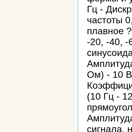
Гц - Диск
частоты 0
плавное ?
-20, -40, 
синусоид
Амплитуда
Ом) - 10 В
Коэффици
(10 Гц - 1
прямоуго
Амплитуда
сигнала, н