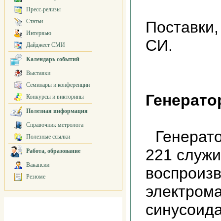
Пресс-релизы
Статьи
Поставки,
Интервью
СИ.
Дайджест СМИ
Календарь событий
Выставки
Семинары и конференции
Генерато
Конкурсы и викторины
Полезная информация
Справочник метролога
Генерато
Полезные ссылки
221 служи
Работа, образование
Вакансии
воспроиз
Резюме
электрома
синусоида