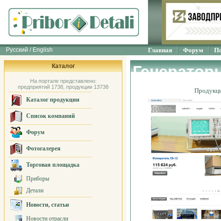
Русский / English
Главная
Форум
П
Каталог
Генераторы
На портале представлено:
предприятий 1738, продукции 13738
Продукц
Каталог продукции
Список компаний
Форум
Фотогалерея
Торговая площадка
Приборы
Детали
Новости, статьи
Новости отрасли