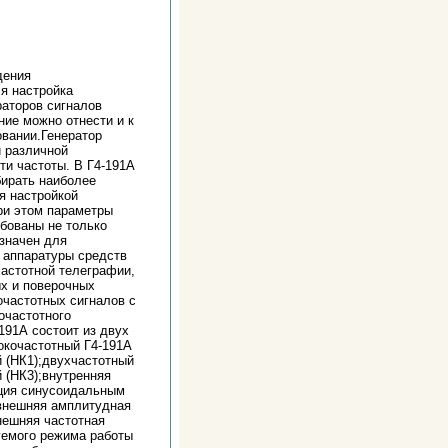
дения
я настройка
раторов сигналов
ие можно отнести и к
овании.Генератор
и различной
ти частоты. В Г4-191А
бирать наиболее
я настройкой
ри этом параметры
бованы не только
значен для
и аппаратуры средств
астотной телеграфии,
ых и поверочных
очастотных сигналов с
очастотного
191А состоит из двух
сокочастотный Г4-191А
 (НК1);двухчастотный
 (НК3);внутренняя
ция синусоидальным
;внешняя амплитудная
нешняя частотная
уемого режима работы