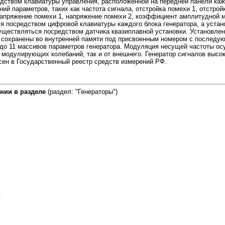
дством клавиатуры управления, расположенной на передней панели кажд
ий параметров, таких как частота сигнала, отстройка помехи 1, отстрой
напряжение помехи 1, напряжение помехи 2, коэффициент амплитудной 
я посредством цифровой клавиатуры каждого блока генератора, а устан
существляться посредством датчика квазиплавной установки. Установле
ь сохранены во внутренней памяти под присвоенным номером с последу
до 11 массивов параметров генератора. Модуляция несущей частоты ос
 модулирующих колебаний, так и от внешнего. Генератор сигналов высо
сен в Государственный реестр средств измерений РФ.
нии в разделе
(раздел: "Генераторы")
1