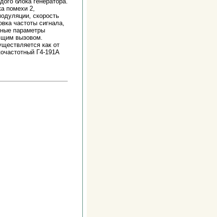
ого блока генератора.
ка помехи 2,
модуляции, скорость
овка частоты сигнала,
нные параметры
ющим вызовом.
уществляется как от
кочастотный Г4-191А