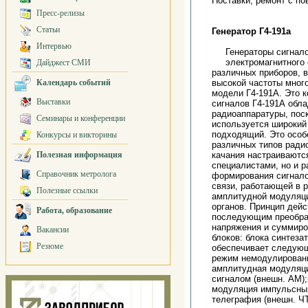
Поставки, ремонт с по
Пресс-релизы
Статьи
Генератор Г4-191а
Интервью
Генераторы сигнало
электромагнитного
Дайджест СМИ
различных приборов, 
Календарь событий
высокой частоты мног
модели Г4-191А. Это к
Выставки
сигналов Г4-191А обл
радиоаппаратуры, пос
Семинары и конференции
используется широкий
подходящий. Это особе
Конкурсы и викторины
различных типов ради
Полезная информация
качания настраиваютс
специалистами, но и 
Справочник метролога
формирования сигнало
связи, работающей в 
Полезные ссылки
амплитудной модуляци
органов. Принцип дейс
Работа, образование
последующим преобраз
напряжения и суммиров
Вакансии
блоков: блока синтеза
Резюме
обеспечивает следующ
режим немодулированн
амплитудная модуляци
сигналом (внешн. АМ)
модуляция импульсным
телеграфия (внешн. Ч