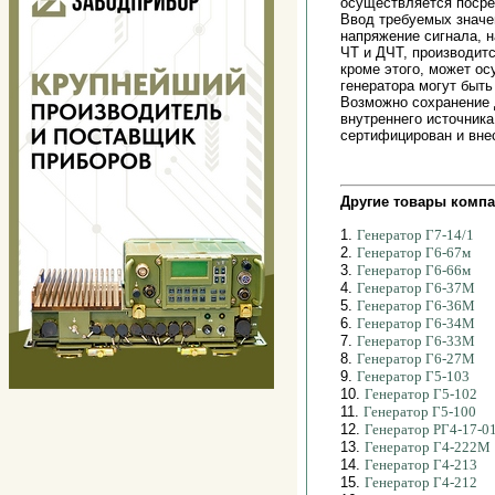
осуществляется посре
Ввод требуемых значен
напряжение сигнала, 
ЧТ и ДЧТ, производитс
кроме этого, может о
генератора могут быт
Возможно сохранение 
внутреннего источника
сертифицирован и вне
Другие товары компа
1.
Генератор Г7-14/1
2.
Генератор Г6-67м
3.
Генератор Г6-66м
4.
Генератор Г6-37М
5.
Генератор Г6-36М
6.
Генератор Г6-34М
7.
Генератор Г6-33М
8.
Генератор Г6-27М
9.
Генератор Г5-103
10.
Генератор Г5-102
11.
Генератор Г5-100
12.
Генератор РГ4-17-0
13.
Генератор Г4-222М
14.
Генератор Г4-213
15.
Генератор Г4-212