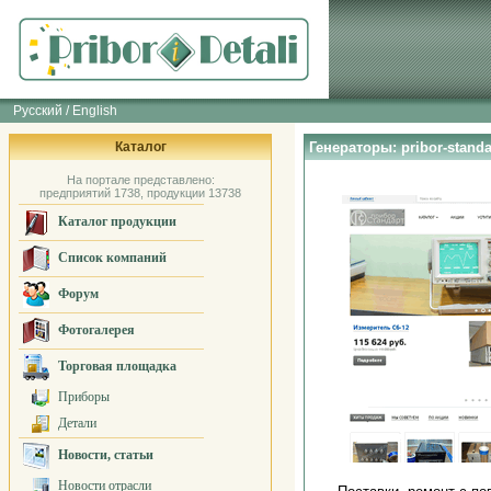
Русский / English
Каталог
Генераторы: pribor-standa
На портале представлено:
предприятий 1738, продукции 13738
Каталог продукции
Список компаний
Форум
Фотогалерея
Торговая площадка
Приборы
Детали
Новости, статьи
Новости отрасли