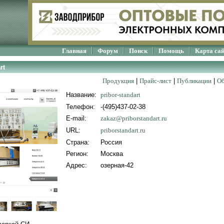
Главная
Форум
Поиск
Помощь
Карта са
rt
Продукция
|
Прайс-лист
|
Публикации
|
Об
Название:
pribor-standart
Телефон:
-(495)437-02-38
E-mail:
zakaz@priborstandart.ru
URL:
priborstandart.ru
Страна:
Россия
Регион:
Москва
Адрес:
озерная-42