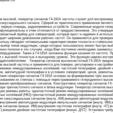
веркой СИ.
в высокой, генератор сигналов Г4-191А частоты служит для воспроизве
 синусоидального сигнала. Сферой их практического применения являетс
в первую очередь, радиоприемных устройств. Современные модели гене
офункциональны и этим отличаются от предшественников. Это утвержден
омпактный прибор для лабораторий, который прост и надёжен в использ
адает широким диапазоном рабочих частот. Он применяется для проверк
кольку обладает оптимальными характеристиками точности и стабильнос
 выбор типов модуляции, среди которых пользователь может быстро вы
нно полезно в тех случаях, когда Вам постоянно необходимо заниматьс
оборудования. Также в Г4-191А заложена функция качания по частоте. П
я с высокой точностью и выходному уровню. Эти функции широко востре
радиолюбителями. Генератор сигналов высокочастотный Г4-191А предна
в высокой частоты и применяется для поверки, регулировки и настройк
режимах немодулированных колебаний, частотной телеграфии, двойной ч
и, амплитудной телеграфии и в условиях лабораторий, цехов, ремонтн
твия генератора сигналов Г4-191А основан на формировании трех высок
ованием их спектра с помощью перестраиваемого гетеродинного высок
ания преобразованных сигналов. Конструктивно генератор сигналов Г4-
тора трехчастотного сигнала и блока модуляции. Генератор сигналов вы
ие режимы работы: одночастотный режим немодулированных колебаний
ых колебаний (НК2);трехчастотный режим немодулированных колебаний
я синусоидальным сигналом (внутр. АМ);внешняя амплитудная модуля
;внутренняя амплитудная модуляция импульсным сигналом (внутр. ИМ)
 сигналом (внешн. ИМ);внутренняя частотная телеграфия (внутр. ЧТ);в
Т);внешняя двойная частотная телеграфия (внешн. ДЧТ). Установка треб