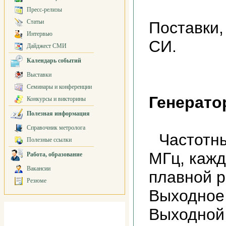
Пресс-релизы
Статьи
Поставки,
Интервью
СИ.
Дайджест СМИ
Календарь событий
Выставки
Семинары и конференции
Генерато
Конкурсы и викторины
Полезная информация
Справочник метролога
Частотн
Полезные ссылки
МГц, кажд
Работа, образование
Вакансии
плавной р
Резюме
Выходное 
Выходной 