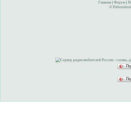
Главная
Форум
П
|
|
Priborideta
©
По
По