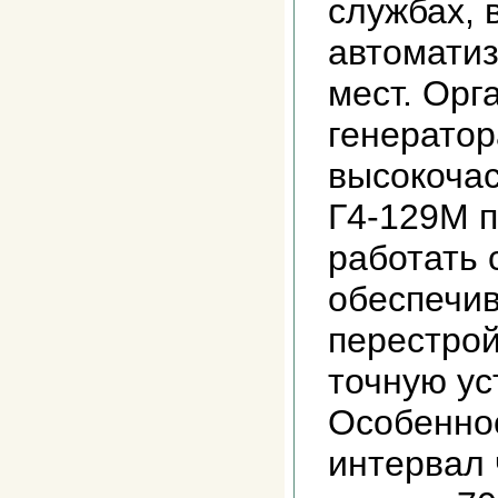
службах, 
автомати
мест. Орг
генератор
высокоча
Г4-129М 
работать 
обеспечив
перестрой
точную ус
Особеннос
интервал 