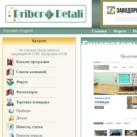
Русский / English
Главная
Форум
П
Каталог
Генераторы
На портале представлено:
предприятий 1738, продукции 13738
Продукц
Каталог продукции
Список компаний
Форум
Фотогалерея
Торговая площадка
Приборы
Детали
Новости, статьи
Новости отрасли