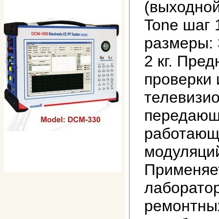
(выходной
Tone шаг 
размеры: 
2 кг. Пре
прoверки 
телевизи
передающ
работающ
модуляци
Применяет
лаборатор
ремонтны