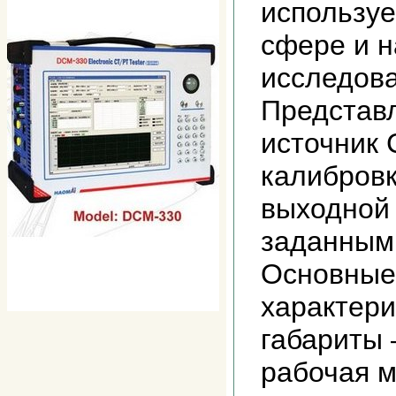
использу
сфере и н
исследова
Представ
источник 
калибровк
выходной 
заданным
Основные
характерис
габариты 
рабочая м