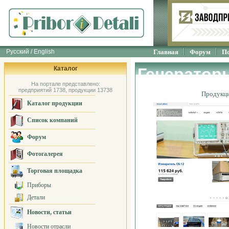
Русский / English
Главная
Форум
П
Каталог
Генераторы
На портале представлено:
предприятий 1738, продукции 13738
Продукц
Каталог продукции
Список компаний
Форум
Фотогалерея
Торговая площадка
Приборы
Детали
Новости, статьи
Новости отрасли