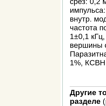
срез: 0,2
импульса:
внутр. мо
частота п
1±0,1 кГц
вершины 
Паразитна
1%, КСВН 
Другие т
разделе
(