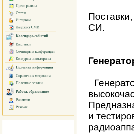
Пресс-релизы
Статьи
Поставки,
Интервью
СИ.
Дайджест СМИ
Календарь событий
Выставки
Семинары и конференции
Генерато
Конкурсы и викторины
Полезная информация
Справочник метролога
Генерат
Полезные ссылки
высокоча
Работа, образование
Вакансии
Предназна
Резюме
и тестиро
радиоапп