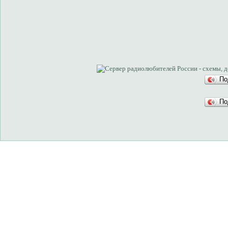
По
По