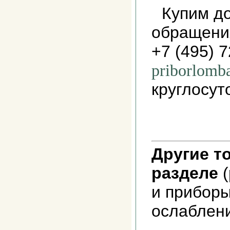
Купим до
обращени
+7 (495) 
priborlomb
круглосут
Другие т
разделе
(
и прибор
ослаблени