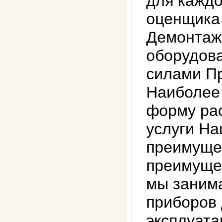
для каждо
оценщика
Демонтаж
оборудов
силами П
Наиболее
форму ра
услуги На
преимуще
преимущес
мы заним
приборов
эксплуата