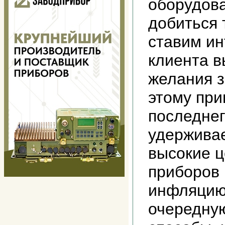
оборудова
добиться 
ставим и
клиента в
желания з
этому при
последне
удержива
высокие ц
приборов 
инфляцию
очередну