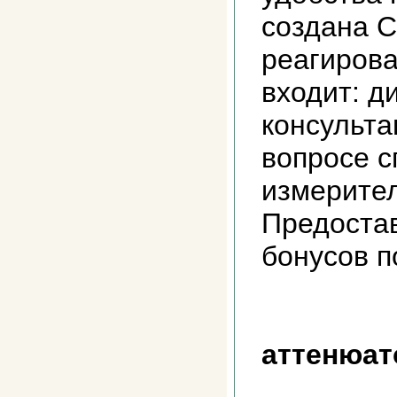
создана С
реагирова
входит: д
консульта
вопросе с
измерител
Предоста
бонусов 
аттенюат