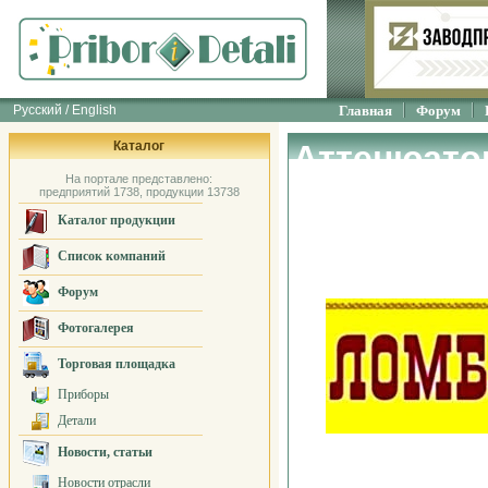
Русский / English
Главная
Форум
Каталог
Аттенюато
На портале представлено:
измерения
предприятий 1738, продукции 13738
Каталог продукции
Ломбард
Список компаний
Форум
Фотогалерея
Торговая площадка
Приборы
Детали
Новости, статьи
Новости отрасли