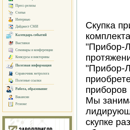
Пресс-релизы
Статьи
Интервью
Скупка пр
Дайджест СМИ
комплекта
Календарь событий
Выставки
"Прибор-Л
Семинары и конференции
протяжени
Конкурсы и викторины
"Прибор-
Полезная информация
Справочник метролога
приобрет
Полезные ссылки
приборов 
Работа, образование
Вакансии
Мы заним
Резюме
лидирующ
скупке ра