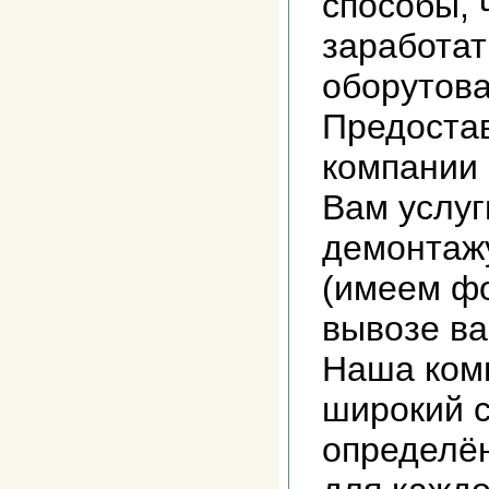
способы, 
заработат
оборутова
Предоста
компании
Вам услуг
демонтажу
(имеем фо
вывозе ва
Наша ком
широкий с
определё