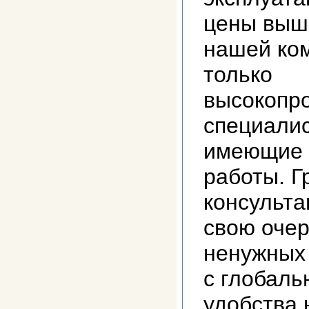
цены выш
нашей ко
только
высокопр
специалис
имеющие 
работы. 
консульта
свою очер
ненужных 
с глобал
удобства 