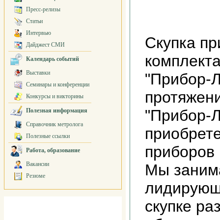
Пресс-релизы
Статьи
Интервью
Скупка пр
Дайджест СМИ
комплекта
Календарь событий
Выставки
"Прибор-Л
Семинары и конференции
протяжени
Конкурсы и викторины
"Прибор-
Полезная информация
Справочник метролога
приобрет
Полезные ссылки
приборов 
Работа, образование
Вакансии
Мы заним
Резюме
лидирующ
скупке ра