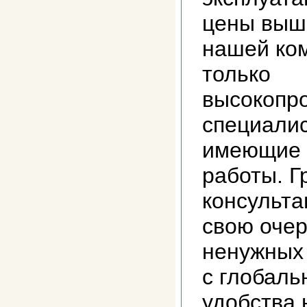
цены выш
нашей ко
только
высокопр
специалис
имеющие 
работы. 
консульта
свою очер
ненужных 
с глобал
удобства 