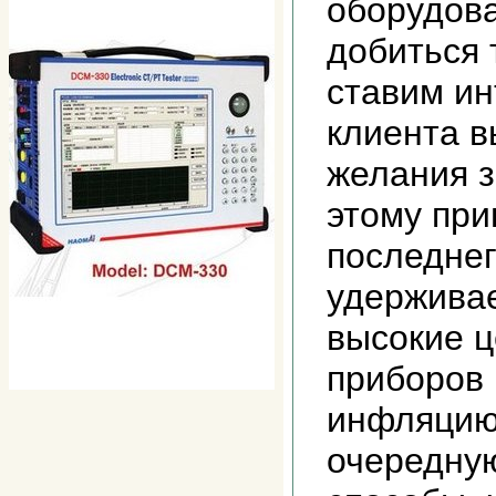
оборудова
добиться 
ставим и
клиента в
желания з
этому при
последне
удержива
высокие ц
приборов 
инфляцию
очередну