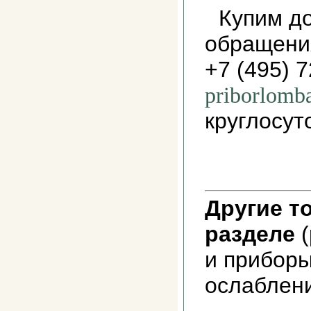
Купим до
обращени
+7 (495) 
priborlomb
круглосут
Другие т
разделе
(
и прибор
ослаблени