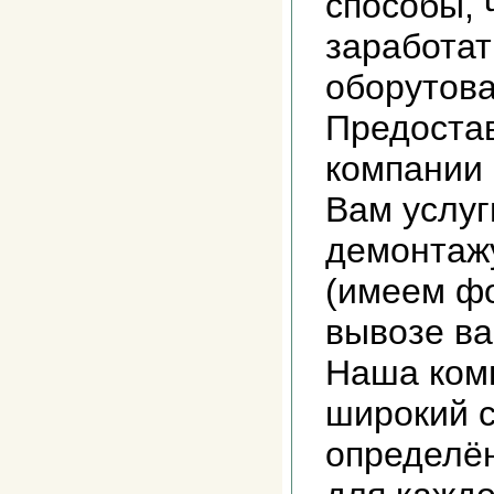
способы, 
заработат
оборутова
Предоста
компании
Вам услуг
демонтажу
(имеем фо
вывозе ва
Наша ком
широкий с
определё