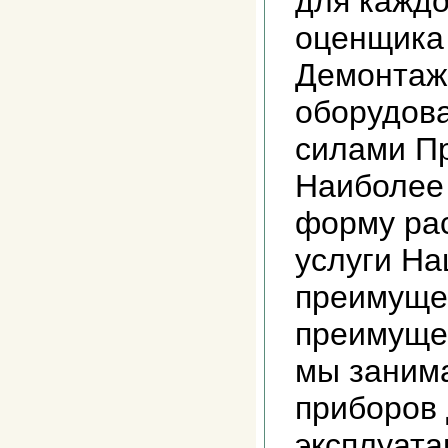
для каждо
оценщика
Демонтаж
оборудов
силами П
Наиболее
форму ра
услуги На
преимуще
преимущес
мы заним
приборов
эксплуата