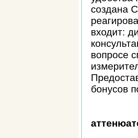
создана С
реагирова
входит: д
консульта
вопросе с
измерител
Предоста
бонусов 
аттенюат