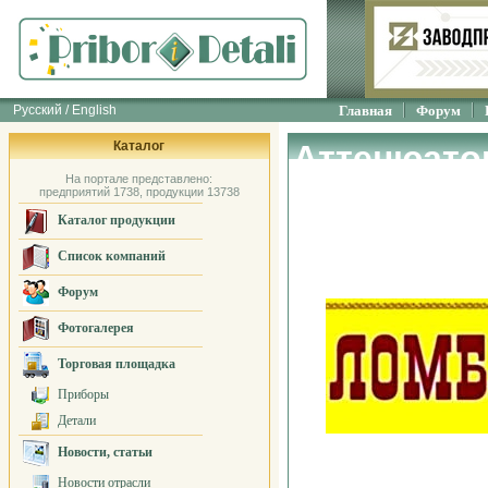
Русский / English
Главная
Форум
Каталог
Аттенюато
На портале представлено:
измерения
предприятий 1738, продукции 13738
Каталог продукции
Ломбард
Список компаний
Форум
Фотогалерея
Торговая площадка
Приборы
Детали
Новости, статьи
Новости отрасли