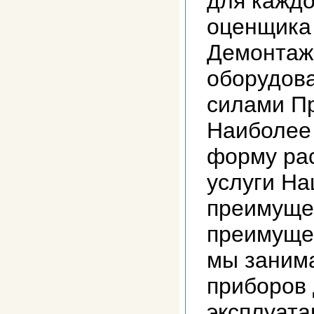
для каждо
оценщика
Демонтаж
оборудов
силами П
Наиболее
форму ра
услуги На
преимуще
преимущес
мы заним
приборов
эксплуата