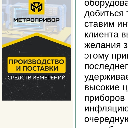
оборудова
добиться 
ставим и
клиента в
желания з
этому при
последне
удержива
высокие ц
приборов 
инфляцию
очередну