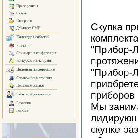
Пресс-релизы
Статьи
Интервью
Скупка пр
Дайджест СМИ
комплекта
Календарь событий
Выставки
"Прибор-Л
Семинары и конференции
протяжени
Конкурсы и викторины
"Прибор-
Полезная информация
Справочник метролога
приобрет
Полезные ссылки
приборов 
Работа, образование
Вакансии
Мы заним
Резюме
лидирующ
скупке ра