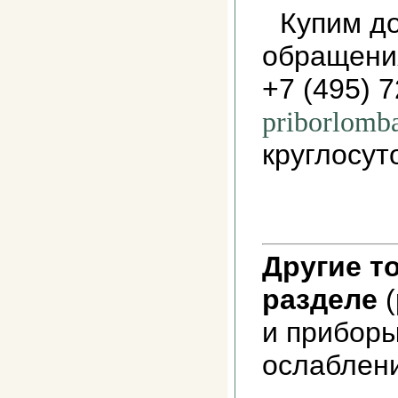
Купим до
обращени
+7 (495) 
priborlomb
круглосут
Другие т
разделе
(
и прибор
ослаблени