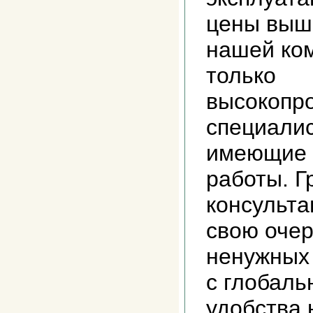
цены выш
нашей ко
только
высокопр
специалис
имеющие 
работы. 
консульта
свою очер
ненужных 
с глобал
удобства 