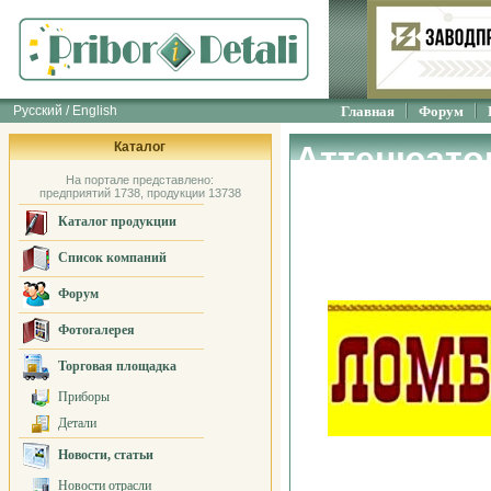
Русский / English
Главная
Форум
Каталог
Аттенюато
На портале представлено:
измерения
предприятий 1738, продукции 13738
Каталог продукции
Ломбард
Список компаний
Форум
Фотогалерея
Торговая площадка
Приборы
Детали
Новости, статьи
Новости отрасли