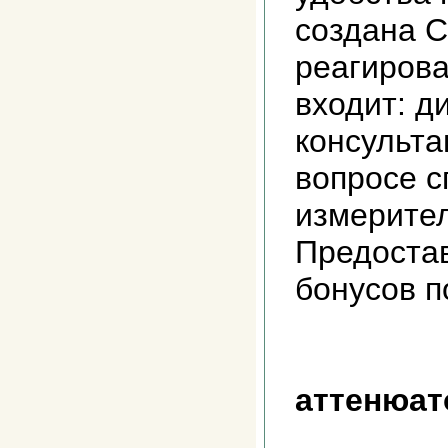
создана С
реагирова
входит: д
консульта
вопросе с
измерител
Предоста
бонусов 
аттенюат