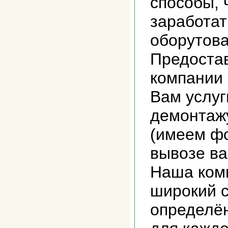
способы, 
заработат
оборутова
Предоста
компании
Вам услуг
демонтажу
(имеем фо
вывозе ва
Наша ком
широкий с
определё