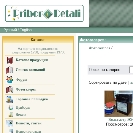
Русский / English
Каталог
Фотогалерея:
Фотогалерея
/
На портале представлено:
предприятий 1738, продукции 13738
Каталог продукции
Поиск по галерее:
Список компаний
Форум
Сортировать по дате |
п
Фотогалерея
Торговая площадка
Приборы
Детали
Вольтметр Э5
Новости, статьи
Просмотров: 1
Новости отрасли