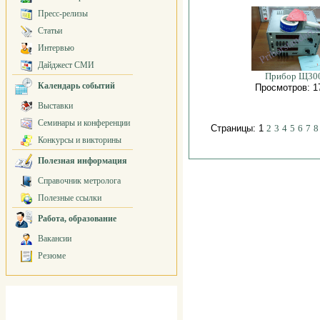
Пресс-релизы
Статьи
Интервью
Дайджест СМИ
Прибор Щ30
Календарь событий
Просмотров: 1
Выставки
Семинары и конференции
Страницы: 1
2
3
4
5
6
7
8
Конкурсы и викторины
Полезная информация
Справочник метролога
Полезные ссылки
Работа, образование
Вакансии
Резюме