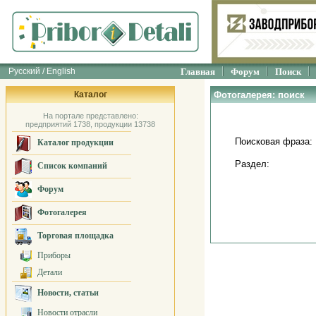
Русский / English
Главная
Форум
Поиск
Каталог
Фотогалерея: поиск
На портале представлено:
предприятий 1738, продукции 13738
Поисковая фраза:
Каталог продукции
Раздел:
Список компаний
Форум
Фотогалерея
Торговая площадка
Приборы
Детали
Новости, статьи
Новости отрасли