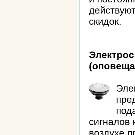
действуют
скидок.
Электрос
(оповеща
Эле
пре
под
сигналов 
воздухе 