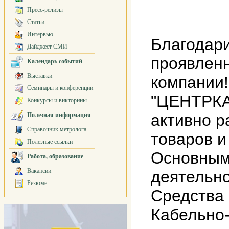
Пресс-релизы
Статьи
Интервью
Благодари
Дайджест СМИ
проявлен
Календарь событий
Выставки
компании
Семинары и конференции
"ЦЕНТРК
Конкурсы и викторины
активно р
Полезная информация
Справочник метролога
товаров и
Полезные ссылки
Основным
Работа, образование
Вакансии
деятельно
Резюме
Средства
Кабельно