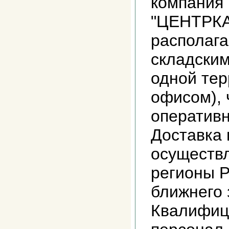
компания
"ЦЕНТРК
располаг
складски
одной тер
офисом), 
оперативн
Доставка 
осуществл
регионы Р
ближнего 
Квалифиц