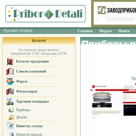
Русский / English
Главная
Форум
Поиск
Каталог
Приборы п
На портале представлено:
охранной 
предприятий 1738, продукции 13738
Каталог продукции
"ЦЕНТРКА
Список компаний
Пр
Форум
Фотогалерея
Торговая площадка
Приборы
Детали
Новости, статьи
Новости отрасли