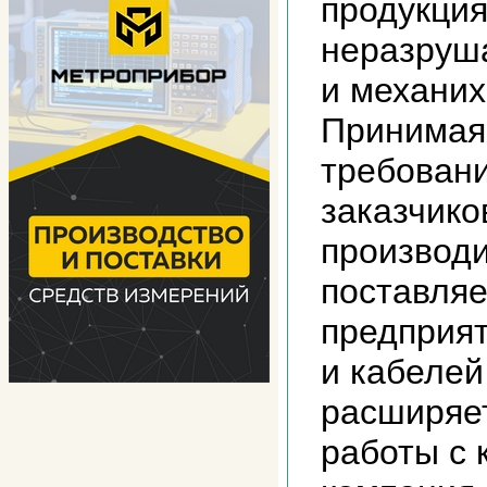
продукци
неразруш
и механи
Принимая
требован
заказчико
производи
поставля
предприя
и кабелей
расширяет
работы с 