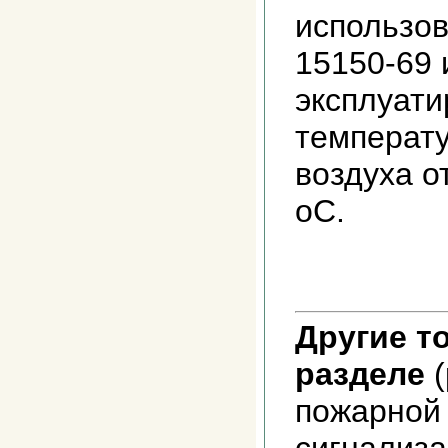
использов
15150-69 
эксплуати
температ
воздуха от
oС.
Другие т
разделе
(
пожарной