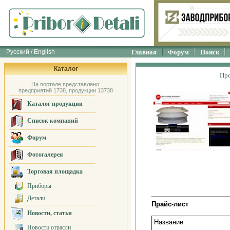
Русский / English
Главная
Форум
Поиск
Каталог
Пр
На портале представлено:
предприятий 1738, продукции 13738
Каталог продукции
Список компаний
Форум
Фотогалерея
Торговая площадка
Приборы
Детали
Прайс-лист
Новости, статьи
Название
Новости отрасли