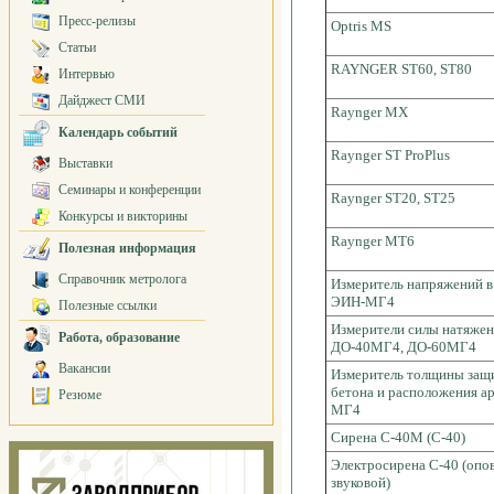
Пресс-релизы
Optris MS
Статьи
RAYNGER ST60, ST80
Интервью
Дайджест СМИ
Raynger МХ
Календарь событий
Raynger ST ProPlus
Выставки
Семинары и конференции
Raynger ST20, ST25
Конкурсы и викторины
Raynger MT6
Полезная информация
Справочник метролога
Измеритель напряжений в
ЭИН-МГ4
Полезные ссылки
Измерители силы натяже
Работа, образование
ДО-40МГ4, ДО-60МГ4
Вакансии
Измеритель толщины защи
бетона и расположения 
Резюме
МГ4
Сирена С-40М (С-40)
Электросирена С-40 (опо
звуковой)