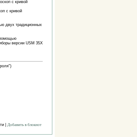
оскоп с кривой
оп с кривой
ью двух традиционных
 помощью
риборы версии USM 35Х
роля")
ти |
Добавить в блокнот