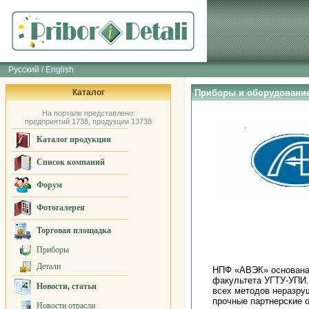
Русский / English
Каталог
Приборы и оборудовани
На портале представлено:
предприятий 1738, продукции 13738
Каталог продукции
Список компаний
Форум
Фотогалерея
Торговая площадка
Приборы
Детали
НПФ «АВЭК» основана 
факультета УГТУ-УПИ.
Новости, статьи
всех методов неразру
прочные партнерские 
Новости отрасли