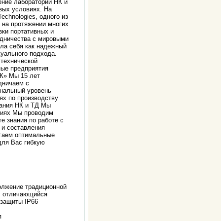
ение лабораторий НК и
вых условиях. На
chnologies, одного из
 на протяжении многих
вки портативных и
удничества с мировыми
ла себя как надежный
дуального подхода.
 технической
ные предприятия
К» Мы 15 лет
дничаем с
нальный уровень
ях по производству
ания НК и ТД Мы
виях Мы проводим
е знания по работе с
 и составления
агаем оптимальные
для Вас гибкую
олжение традиционной
, отличающийся
озащиты IP66
п