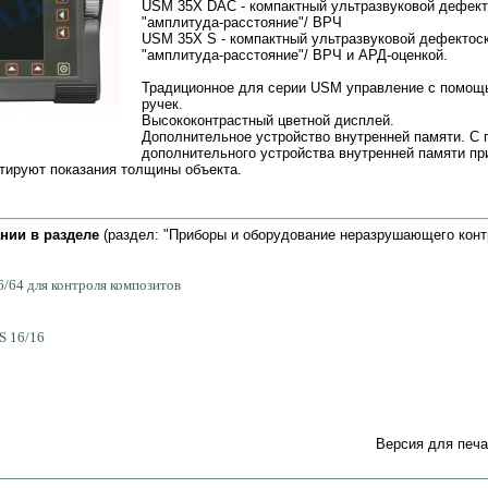
USM 35X DAC - компактный ультразвуковой дефект
"амплитуда-расстояние"/ ВРЧ
USM 35X S - компактный ультразвуковой дефектоск
"амплитуда-расстояние"/ ВРЧ и АРД-оценкой.
Традиционное для серии USM управление с помощ
ручек.
Высококонтрастный цветной дисплей.
Дополнительное устройство внутренней памяти. С
дополнительного устройства внутренней памяти п
тируют показания толщины объекта.
нии в разделе
(раздел: "Приборы и оборудование неразрушающего конт
6/64 для контроля композитов
S 16/16
Версия для печа