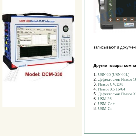
записывают и докумен
Другие товары компа
1.
USN 60 (USN 60L)
2.
Дефектоскоп Phasor 1
3.
Phasor CV/DM
4.
Phasor XS 16/64
5.
Дефектоскоп Phasor X
6.
USM 36
7.
USM-Go+
8.
USM-Go