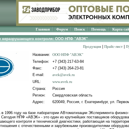
Главная
Форум
Поиск
Помощь
Карта са
е неразрушающего контроля: ООО НПФ "АВЭК"
Продукция
|
Прайс-лист
|
П
Название:
ООО НПФ "АВЭК"
Телефон:
+7 (343) 217-63-84
Факс:
+7 (343) 264-23-81
E-mail:
avek@avek.ru
URL:
www.avek.ru
Страна:
Россия
Регион:
Свердловская область
Адрес:
620049, Россия, г. Екатеринбург, ул. Перво
в 1996 году на базе лаборатории АВтоматизации ЭКсперимента физико-
 Сегодня НПФ «АВЭК» - это один из крупнейших поставщиков оборудова
шающего контроля и технической диагностики, работающая на территори
отношения с отечественными и зарубежными производителями оборудова