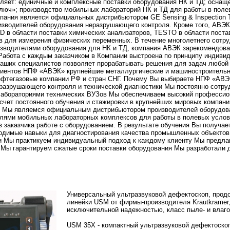
ляет: единичные и комплексные поставки оборудования НК и ТД; оснащ
ключ»; производство мобильных лабораторий НК и ТД для работы в поле
ания является официальных дистрибьютором GE Sensing & Inspection Te
зводителей оборудования неразрушающего контроля. Кроме того, АВЭК
D в области поставки химических анализаторов, TESTO в области поста
в для измерения физических переменных. В течение многолетнего сотр
изводителями оборудования для НК и ТД, компания АВЭК зарекомендова
 Работа с каждым заказчиком в Компании выстроена по принципу индиви
наших специалистов позволяет прорабатывать решения для задач любой
лиентов НПФ «АВЭК» крупнейшие металлургические и машиностроитель
нефтегазовые компании РФ и стран СНГ. Почему Вы выбираете НПФ «АВЭ
еразрушающего контроля и технической диагностики Мы постоянно сотру
абораториями технических ВУЗов Мы обеспечиваем высокий профессио
счет постоянного обучения и стажировки в крупнейших мировых компани
Д Мы являемся официальным дистрибьютором производителей оборудов
лями мобильных лабораторных комплексов для работы в полевых усло
 заказчика работе с оборудованием. В результате обучения Вы получает
одимые навыки для диагностирования качества промышленных объектов
и Мы практикуем индивидуальный подход к каждому клиенту Мы предл
 Мы гарантируем сжатые сроки поставки оборудования Мы разработали 
Универсальный ультразвуковой дефектоскоп, прод
линейки USM от фирмы-производителя Krautkramer
исключительной надежностью, класс пыле- и влаг
USM 35X - компактный ультразвуковой дефектоско