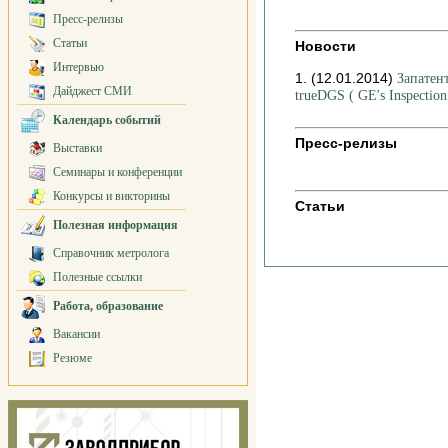
Пресс-релизы
Статьи
Новости
Интервью
1. (12.01.2014)
Запатен
Дайджест СМИ
trueDGS ( GE's Inspection
Календарь событий
Пресс-релизы
Выставки
Семинары и конференции
Конкурсы и викторины
Статьи
Полезная информация
Справочник метролога
Полезные ссылки
Работа, образование
Вакансии
Резюме