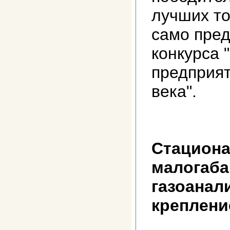
лучших то
само пре
конкурса 
предприят
века".
Стацион
малогаб
газоанал
креплени