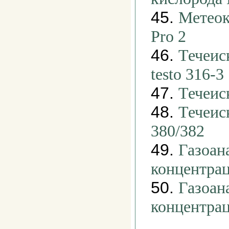
45.
Метеок
Pro 2
46.
Течеис
testo 316-3
47.
Течеис
48.
Течеис
380/382
49.
Газоан
концентра
50.
Газоан
концентра