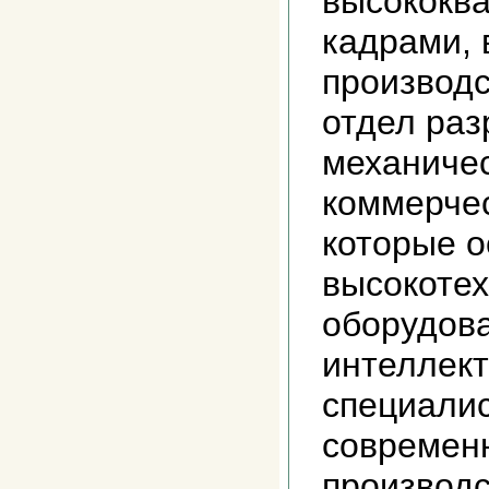
высококв
кадрами, 
производс
отдел раз
механичес
коммерче
которые 
высокоте
оборудов
интеллек
специалис
современ
производс