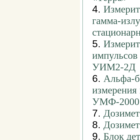
4.
Измерит
гамма-изл
стационар
5.
Измерит
импульсов
УИМ2-2Д
6.
Альфа-б
измерения
УМФ-2000
7.
Дозимет
8.
Дозимет
9.
Блок де