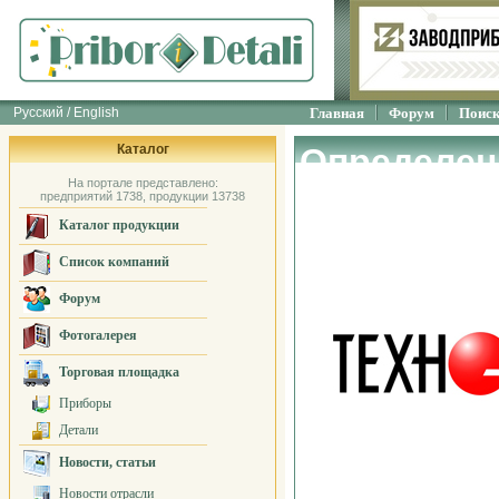
Русский / English
Главная
Форум
Поис
Каталог
Определен
На портале представлено:
свойств в
предприятий 1738, продукции 13738
Каталог продукции
"ТЕХНО-АС
Список компаний
Форум
Фотогалерея
Торговая площадка
Приборы
Детали
Новости, статьи
Новости отрасли