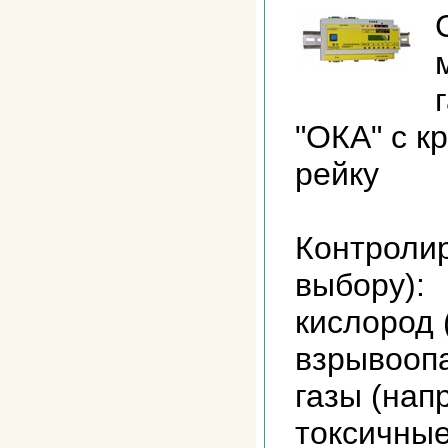
"ОКА" с к
рейку
Контролир
выбору):
кислород 
взрывооп
газы (нап
токсичные