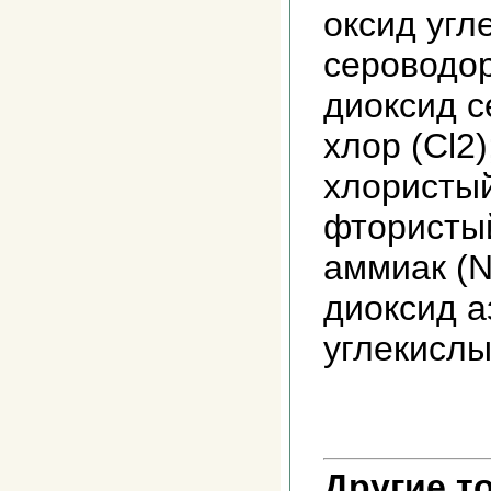
оксид угл
сероводор
диоксид с
хлор (Cl2)
хлористый
фтористый
аммиак (N
диоксид а
углекислы
Другие т