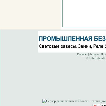
Главная
Форум
Пои
|
|
Priboridetali
©
Под