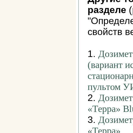
разделе
(
"Определе
свойств в
1.
Дозимет
(вариант и
стационар
пультом У
2.
Дозимет
«Терра» Bl
3.
Дозимет
«Терра»