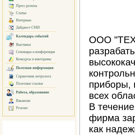
Пресс-релизы
Статьи
Интервью
Дайджест СМИ
Календарь событий
ООО "ТЕХ
Выставки
разрабаты
Семинары и конференции
высокока
Конкурсы и викторины
Полезная информация
контроль
Справочник метролога
приборы,
Полезные ссылки
Работа, образование
всех обла
Вакансии
В течение
Резюме
фирма за
как надеж