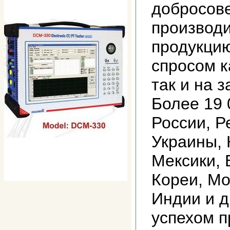
добросов
производ
продукци
спросом к
так и на 
Более 19 
России, Р
Украины, 
Мексики, 
Кореи, Мо
Индии и д
успехом 