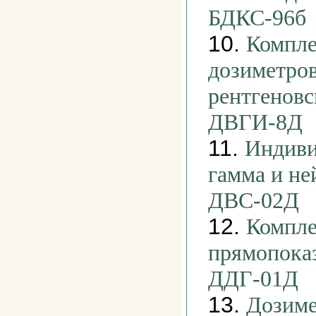
БДКС-96б
10.
Компле
дозиметров
рентгеновс
ДВГИ-8Д
11.
Индиви
гамма и не
ДВС-02Д
12.
Компле
прямопока
ДДГ-01Д
13.
Дозиме