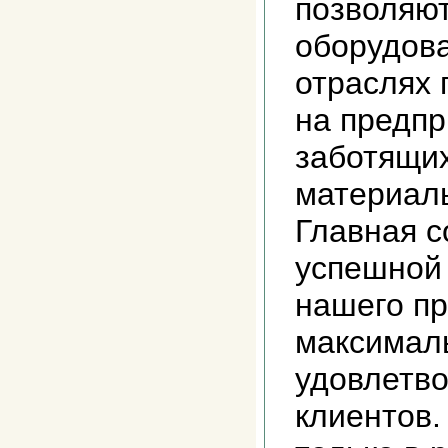
позволяют
оборудов
отраслях
на предпр
заботящих
материаль
Главная 
успешной
нашего п
максимал
удовлетв
клиентов.