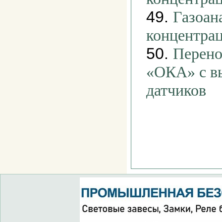
49.
Газоан
концентра
50.
Перено
«ОКА» c в
датчиков