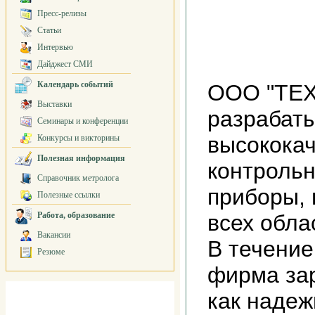
Пресс-релизы
Статьи
Интервью
Дайджест СМИ
Календарь событий
ООО "ТЕХ
Выставки
разрабаты
Семинары и конференции
высокока
Конкурсы и викторины
Полезная информация
контроль
Справочник метролога
приборы,
Полезные ссылки
Работа, образование
всех обла
Вакансии
В течение
Резюме
фирма за
как надеж