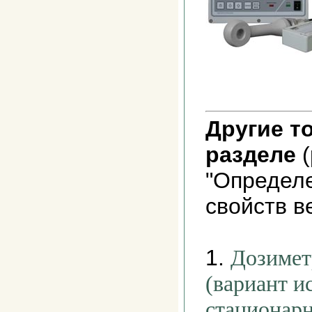
Другие т
разделе
(
"Определе
свойств в
1.
Дозимет
(вариант и
стационар