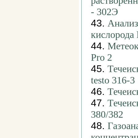
растворен
- 302Э
43.
Анализ
кислорода
44.
Метеок
Pro 2
45.
Течеис
testo 316-3
46.
Течеис
47.
Течеис
380/382
48.
Газоан
концентра