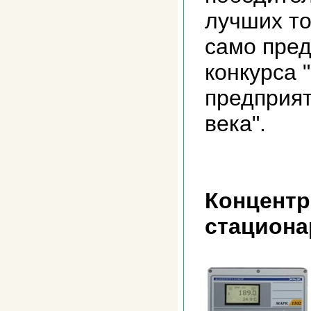
лучших то
само пре
конкурса 
предприят
века".
Концентр
стацион