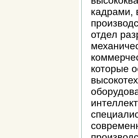
высококв
кадрами, 
производс
отдел раз
механичес
коммерче
которые 
высокоте
оборудов
интеллек
специалис
современ
производс