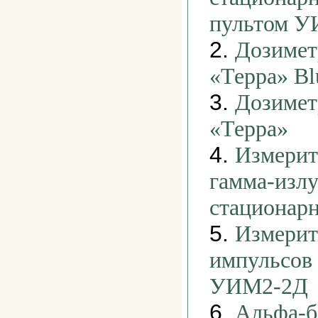
пультом У
2.
Дозимет
«Терра» Bl
3.
Дозимет
«Терра»
4.
Измерит
гамма-изл
стационар
5.
Измерит
импульсов
УИМ2-2Д
6.
Альфа-б