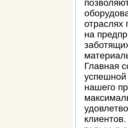
позволяют
оборудов
отраслях
на предпр
заботящих
материаль
Главная 
успешной
нашего п
максимал
удовлетв
клиентов.