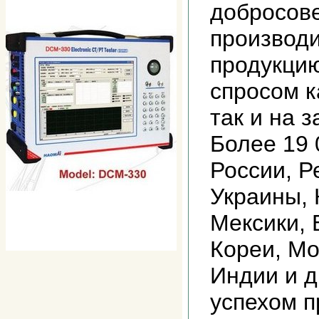
добросов
производ
продукци
спросом к
так и на 
Более 19 
России, Р
Украины, 
Мексики, 
Кореи, Мо
Индии и д
успехом 