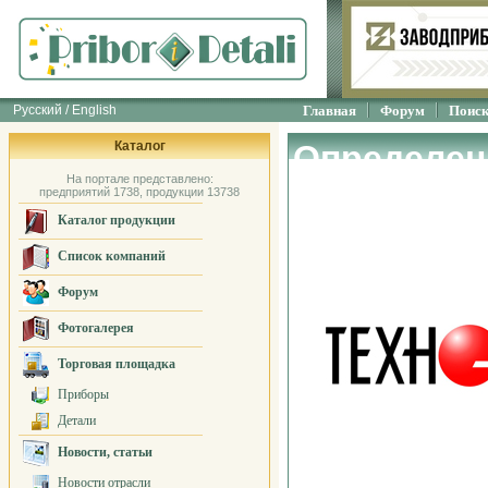
Русский / English
Главная
Форум
Поис
Каталог
Определен
На портале представлено:
свойств в
предприятий 1738, продукции 13738
Каталог продукции
"ТЕХНО-АС
Список компаний
Форум
Фотогалерея
Торговая площадка
Приборы
Детали
Новости, статьи
Новости отрасли