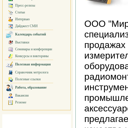
Пресс-релизы
Статьи
Интервью
ООО "Мир
Дайджест СМИ
специализ
Календарь событий
продажах 
Выставки
Семинары и конференции
измерител
Конкурсы и викторины
оборудова
Полезная информация
Справочник метролога
радиомон
Полезные ссылки
инструмен
Работа, образование
промышле
Вакансии
Резюме
аксессуар
предлага