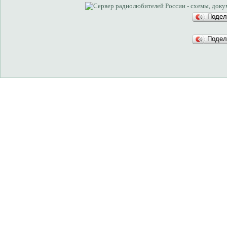
Подел
Подел