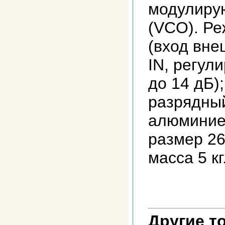
модулиру
(VCO). Ре
(вход вне
IN, регул
до 14 дБ)
разрядный
алюминие
размер 2
масса 5 кг
Другие т