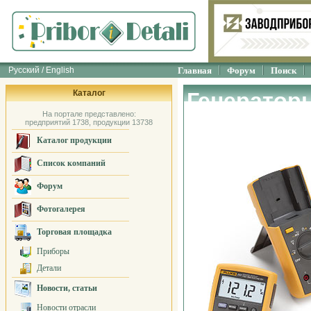
Русский / English
Главная
Форум
Поиск
Каталог
Генератор
На портале представлено:
техники»
предприятий 1738, продукции 13738
Каталог продукции
Список компаний
Форум
Фотогалерея
Торговая площадка
Приборы
Детали
Новости, статьи
Новости отрасли