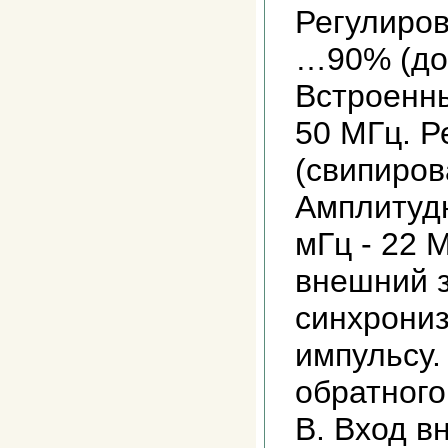
Регулиро
…90% (до 
Встроенн
50 МГц. 
(свипиров
Амплитуд
мГц - 22 
внешний з
синхрониз
импульсу.
обратного
В. Вход в