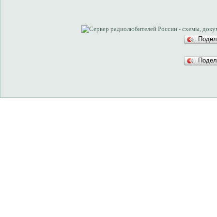
Подел
Подел