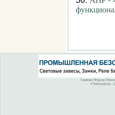
50.
АНР - 
функциона
Главная
Форум
Поис
|
|
Priboridetali
©
, 