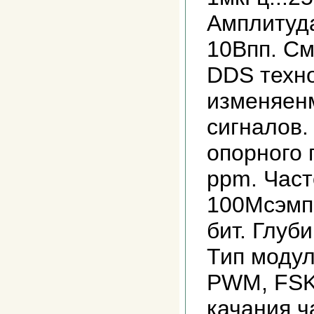
Амплитуда
10Впп. См
DDS техно
изменяен
сигналов.
опорного 
ppm. Част
100Мсэмп.
бит. Глуби
Тип модул
PWM, FSK
качания ч