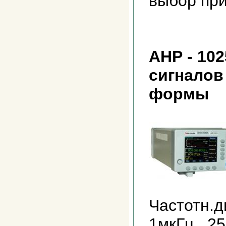
выбор при
АНР - 10
сигналов
формы
Частотн.д
1мкГц...25