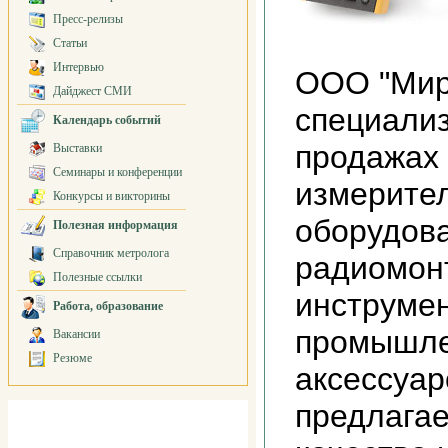
Пресс-релизы
Статьи
Интервью
ООО "Мир
Дайджест СМИ
специализ
Календарь событий
продажах 
Выставки
Семинары и конференции
измерител
Конкурсы и викторины
оборудова
Полезная информация
Справочник метролога
радиомон
Полезные ссылки
инструмен
Работа, образование
промышле
Вакансии
Резюме
аксессуар
предлага