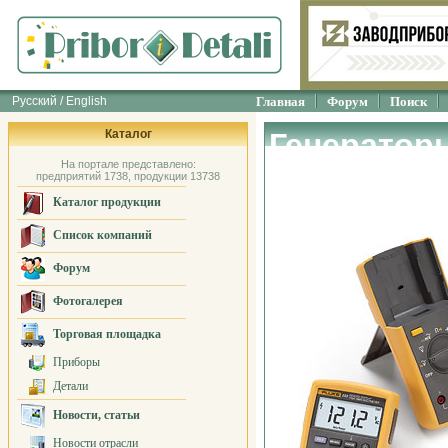
Русский / English
Главная
Форум
Поиск
Каталог
Генератор
На портале представлено:
техники»
предприятий 1738, продукции 13738
Каталог продукции
Список компаний
Форум
Фотогалерея
Торговая площадка
Приборы
Детали
Новости, статьи
Новости отрасли