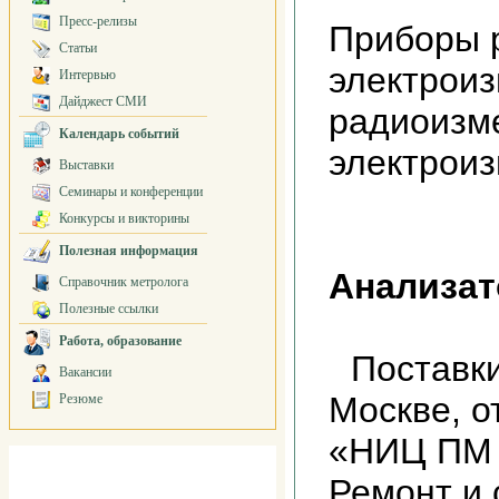
Пресс-релизы
Приборы 
Статьи
электрои
Интервью
Дайджест СМИ
радиоизм
Календарь событий
электрои
Выставки
Семинары и конференции
Конкурсы и викторины
Полезная информация
Анализат
Справочник метролога
Полезные ссылки
Работа, образование
Поставки
Вакансии
Москве, о
Резюме
«НИЦ ПМ
Ремонт и 