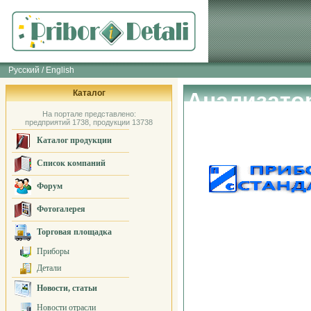
Русский / English
Каталог
Анализато
На портале представлено:
Стандарт"
предприятий 1738, продукции 13738
Каталог продукции
Список компаний
Форум
Фотогалерея
Торговая площадка
Приборы
Детали
Новости, статьи
Новости отрасли