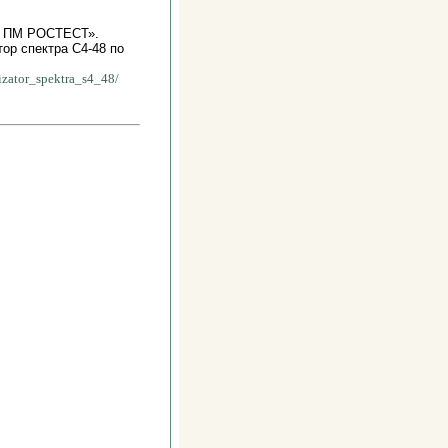
ИЦ ПМ РОСТЕСТ».
ор спектра С4-48 по
lizator_spektra_s4_48/