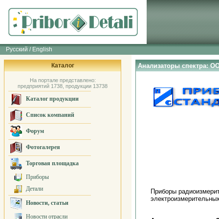
Русский / English
Каталог
Анализаторы спектра: О
На портале представлено:
предприятий 1738, продукции 13738
Каталог продукции
Список компаний
Форум
Фотогалерея
Торговая площадка
Приборы
Детали
Приборы радиоизмерит
электроизмерительных
Новости, статьи
Новости отрасли