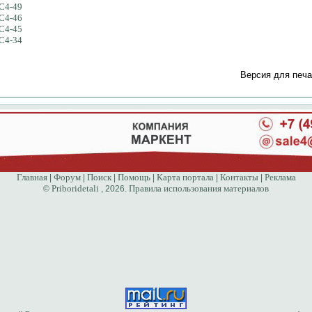
 С4-49
 С4-46
 С4-45
 С4-34
Версия для печа
Главная
Форум
Поиск
Помощь
Карта портала
Контакты
Реклама
|
|
|
|
|
|
Priboridetali
Правила использования материалов
©
, 2026.