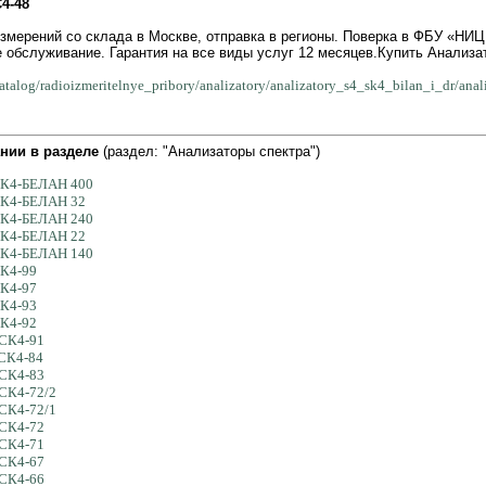
4-48
измерений со склада в Москве, отправка в регионы. Поверка в ФБУ «Н
 обслуживание. Гарантия на все виды услуг 12 месяцев.Купить Анализат
/catalog/radioizmeritelnye_pribory/analizatory/analizatory_s4_sk4_bilan_i_dr/ana
нии в разделе
(раздел: "Анализаторы спектра")
 СК4-БЕЛАН 400
 СК4-БЕЛАН 32
 СК4-БЕЛАН 240
 СК4-БЕЛАН 22
 СК4-БЕЛАН 140
СК4-99
СК4-97
СК4-93
СК4-92
 СК4-91
 СК4-84
 СК4-83
 СК4-72/2
 СК4-72/1
 СК4-72
 СК4-71
 СК4-67
 СК4-66