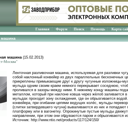
Главная
Форум
Поиск
Помощь
Карта са
я машина
чная машина
(15.02.2013)
ст-Москва"
Ленточная разливочная машина, используемая для разливки чуг
собой наклонный конвейер из двух параллельных бесконечных це
прикреплены примыкающие друг к другу чугунные изложницы-му
мульда одним своим краем немного перекрывает соседнюю, что
проливался в зазоры между ними. К нижнему концу машины пода
металлом, который при наклоне ковша через жѐлоб заливается в
мульдах проходит зону охлаждения, где он обрызгивается водой.
конвейера, при огибании цепями ведущих колѐс, мульды перево
(слитки затвердевшего чугуна) вываливаются из них и попадают 
платформу или в вагонетку. Опрокинутые пустые мульды движут
направлении, при этом они обдуваются паром и обрызгиваются 
Источник: http://www.ntio.net/products/117/124/150/