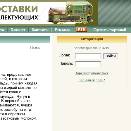
йта
Блокнот
Контакты
Реклама
Сделать стартовой
Авторизация
Назад
зарегистрировано
3219
Логин:
Пароль:
Зарегистрироваться
уна, представляет
пей, к которым
Забыли пароль?
льды, причѐм каждая
бы жидкий металл не
ѐтся ковш с
 мульды. Чугун в
 В верхней части
рачиваются, чушки
по жѐлобу на ж.-д.
ся в обратном
известковым молоком.