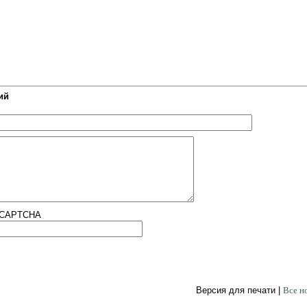
ий
Версия для печати |
Все н