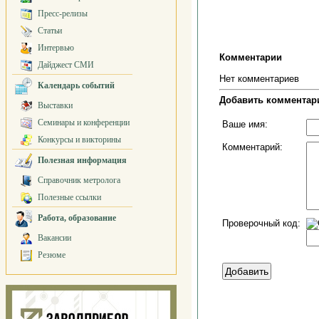
Пресс-релизы
Статьи
Интервью
Комментарии
Дайджест СМИ
Нет комментариев
Календарь событий
Добавить комментар
Выставки
Семинары и конференции
Ваше имя:
Конкурсы и викторины
Комментарий:
Полезная информация
Справочник метролога
Полезные ссылки
Работа, образование
Проверочный код:
Вакансии
Резюме