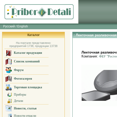
Русский / English
Каталог
: Ленточная разливочна
На портале представлено:
предприятий 1738, продукции 13738
Ленточная разливо
Каталог продукции
Компания:
ФБУ "Росте
Список компаний
Форум
Фотогалерея
Торговая площадка
Приборы
Детали
Новости, статьи
Новости отрасли