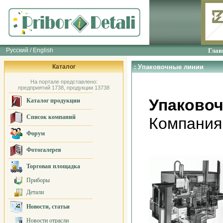
Русский / English
Глав
Каталог
: Упаковочные линии
На портале представлено:
предприятий 1738, продукции 13738
Упаково
Каталог продукции
Список компаний
Компания
Форум
Фотогалерея
Торговая площадка
Приборы
Детали
Новости, статьи
Новости отрасли