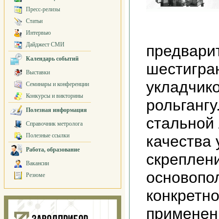
Пресс-релизы
Статьи
Интервью
Дайджест СМИ
предвари
Календарь событий
шестигра
Выставки
укладчико
Семинары и конференции
Конкурсы и викторины
рольгангу
Полезная информация
стальной 
Справочник метролога
Полезные ссылки
качества 
Работа, образование
скреплен
Вакансии
основопо
Резюме
конкретно
применен