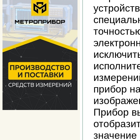
устройств
специаль
точность
электрон
исключит
исполните
измерени
прибор на
изображен
Прибор в
отобразит
значение 