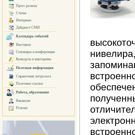
Пресс-релизы
Статьи
Интервью
Дайджест СМИ
Календарь событий
высокоточ
Выставки
нивелира,
Семинары и конференции
Конкурсы и викторины
запомина
Полезная информация
встроенн
Справочник метролога
Полезные ссылки
обеспече
Работа, образование
полученн
Вакансии
отличите
Резюме
электронн
встроенн