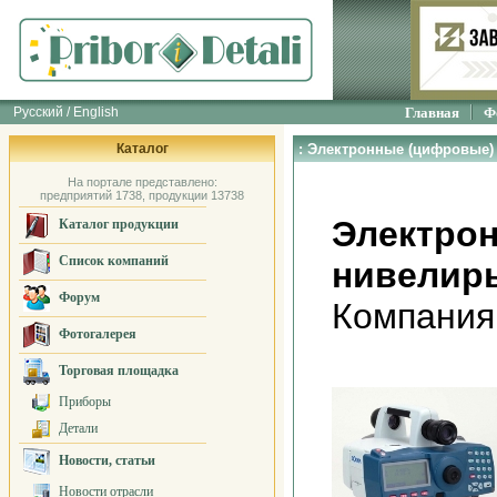
Русский / English
Главная
Ф
Каталог
: Электронные (цифровые)
На портале представлено:
предприятий 1738, продукции 13738
Электро
Каталог продукции
Список компаний
нивелир
Форум
Компания
Фотогалерея
Торговая площадка
Приборы
Детали
Новости, статьи
Новости отрасли