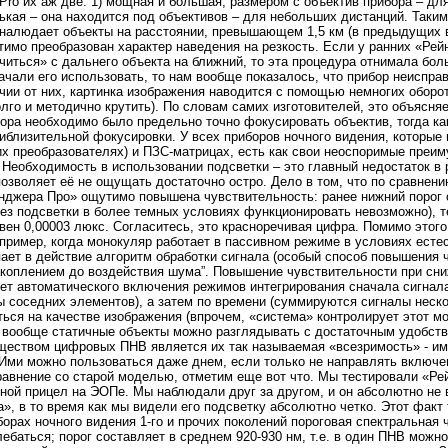
 Pro их аж две: 1) мощная и большая, размером с объектив прибора – дл
ькая – она находится под объективов – для небольших дистанций. Таки
 налюдает объекты на расстоянии, превышающем 1,5 км (в предыдущих 
тимо преобразован характер наведения на резкость. Если у ранних «Рей
иться» с дальнего объекта на ближний, то эта процедура отнимала бол
начали его использовать, то нам вообще показалось, что прибор неисправ
чии от них, картинка изображения наводится с помощью немногих оборо
лго и методично крутить). По словам самих изготовителей, это объясняе
ора необходимо было предельно точно фокусировать объектив, тогда к
иблизительной фокусировки. У всех приборов ночного видения, которые
их преобразователях) и ПЗС-матрицах, есть как свои неоспоримые преим
 Необходимость в использовании подсветки – это главный недостаток в
позволяет её не ощущать достаточно остро. Дело в том, что по сравнен
нджера Про» ощутимо повышена чувствительность: ранее нижний порог
без подсветки в более темных условиях функционировать невозможно), т
вен 0,00003 люкс. Согласитесь, это красноречивая цифра. Помимо этого
апример, когда монокуляр работает в пассивном режиме в условиях есте
пает в действие алгоритм обработки сигнала (особый способ повышения 
акоплением до воздействия шума”. Повышение чувствительности при сн
ет автоматического включения режимов интегрирования сначала сигнал
 соседних элементов), а затем по времени (суммируются сигналы неско
ться на качестве изображения (впрочем, «система» контролирует этот мо
вообще статичные объекты можно разглядывать с достаточным удобств
ществом цифровых ПНВ является их так называемая «всезримость» - им
). Ими можно пользоваться даже днем, если только не направлять включ
авнение со старой моделью, отметим еще вот что. Мы тестировали «Ре
чной прицел на ЭОПе. Мы наблюдали друг за другом, и он абсолютно не 
», в то время как мы видели его подсветку абсолютно четко. Этот факт 
иборах ночного видения 1-го и прочих поколений пороговая спектральная
ебаться; порог составляет в среднем 920-930 нм, т.е. в один ПНВ можн