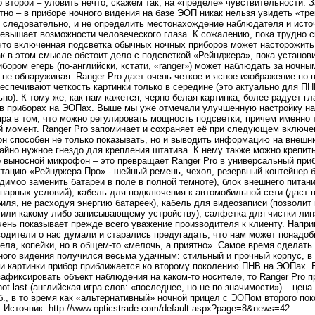
о второй – уловить нечто, скажем так, на «пределе» чувствительности. 
тно – в приборе ночного видения на базе ЭОП никак нельзя увидеть «тр
а, следовательно, и не определить местонахождение наблюдателя и исто
евышает возможности человеческого глаза. К сожалению, пока трудно ск
, что включенная подсветка обычных ночных приборов может насторожить
ак в этом смысле обстоит дело с подсветкой «Рейнджера», пока установи
бором егерь (по-английски, кстати, «ranger») может наблюдать за ночны
 не обнаруживая. Ranger Pro дает очень четкое и ясное изображение по 
еспечивают четкость картинки только в середине (это актуально для ПН
о). К тому же, как нам кажется, черно-белая картинка, более радует гл
 в приборах на ЭОПах. Выше мы уже отмечали улучшенную настройку на
ра в том, что можно регулировать мощность подсветки, причем именно т
 момент. Ranger Pro запоминает и сохраняет её при следующем включен
н способен не только показывать, но и выводить информацию на внешни
йно нужное гнездо для крепления штатива. К нему также можно крепит
 выносной микрофон – это превращает Ranger Pro в универсальный при
ацию «Рейнджера Про» - шейный ремень, чехол, резервный контейнер б
одимоо заменить батареи в поле в полной темноте), блок внешнего питани
нарных условий), кабель для подключения к автомобильной сети (даст 
иля, не расходуя энергию батареек), кабель для видеозаписи (позволит
 или какому либо записывающему устройству), салфетка для чистки ли
ечень показывает прежде всего уважение производителя к клиенту. Напри
одители о нас думали и старались предугадать, что нам может понадоб
дела, копейки, но в общем-то «мелочь, а приятно». Самое время сделат
ого видения получился весьма удачным: стильный и прочный корпус, в 
и картинки прибор приближается ко второму поколению ПНВ на ЭОПах. 
 зафиксировать объект наблюдения на каком-то носителе, то Ranger Pro п
 not last (английская игра слов: «последнее, но не по значимости») – цен
уб., в то время как «альтернативный» ночной прицел с ЭОПом второго по
 Источник: http://www.opticstrade.com/default.aspx?page=8&news=42