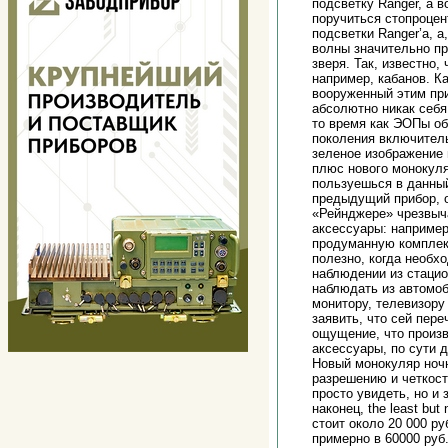
подсветку Ranger, а в
поручиться стопроцен
подсветки Ranger’a, 
волны значительно пр
зверя. Так, известно
например, кабанов. К
вооруженный этим при
абсолютно никак себя
то время как ЭОПы об
поколения включительн
зеленое изображение
плюс нового монокуля
пользуешься в данный
предыдущий прибор, о
«Рейнджере» чрезвыча
аксессуары: например
продуманную комплект
полезно, когда необх
наблюдении из стацио
наблюдать из автомоб
монитору, телевизору
заявить, что сей пер
ощущение, что произв
аксессуары, по сути 
Новый монокуляр ночн
разрешению и четкост
просто увидеть, но и
наконец, the least but
стоит около 20 000 р
примерно в 60000 руб.