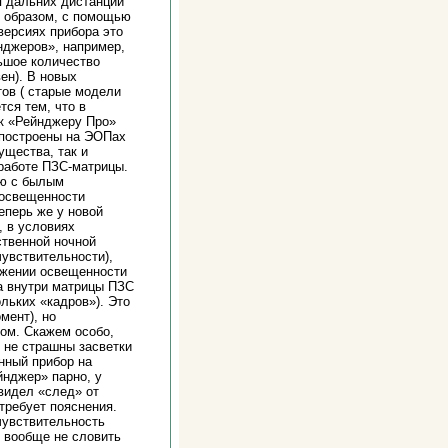
я дальних дистанций
м образом, с помощью
версиях прибора это
нджеров», например,
ьшое количество
ен). В новых
тов ( старые модели
тся тем, что в
ак «Рейнджеру Про»
 построены на ЭОПах
ущества, так и
 работе ПЗС-матрицы.
ию с былым
 освещенности
еперь же у новой
, в условиях
ственной ночной
чувствительности),
ижении освещенности
а внутри матрицы ПЗС
льких «кадров»). Это
мент), но
ом. Скажем особо,
 не страшны засветки
енный прибор на
йнджер» парно, у
видел «след» от
требует пояснения.
 чувствительность
о вообще не словить