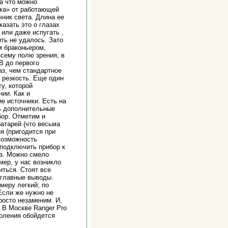
За что можно
ека» от работающей
чник света. Длина ее
азать это о глазах
 или даже испугать ,
ть не удалось. Зато
м браконьером,
всему полю зрения, в
В до первого
аз, чем стандартное
 резкость. Еще один
у, которой
ии. Как и
е источники. Есть на
ь дополнительные
бор. Отметим и
атарей (что весьма
я (пригодится при
возможность
 подключить прибор к
нз. Можно смело
мер, у нас возникло
иться. Стоят все
ь главные выводы.
меру легкий; по
Если же нужно не
росто незаменим. И,
а. В Москве Ranger Pro
коления обойдется