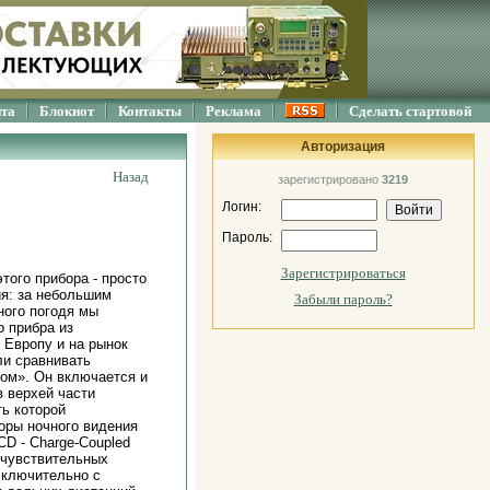
йта
Блокнот
Контакты
Реклама
Сделать стартовой
Авторизация
Назад
зарегистрировано
3219
Логин:
Пароль:
Зарегистрироваться
ого прибора - просто
ия: за небольшим
Забыли пароль?
ного погодя мы
о прибра из
 Европу и на рынок
ли сравнивать
ом». Он включается и
 верхей части
ь которой
оры ночного видения
CD - Charge-Coupled
очувствительных
сключительно с