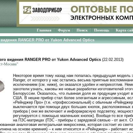
Главная
Форум
Поиск
Помощь
Карта са
о видения RANGER PRO от Yukon Advanced Optics
ого видения RANGER PRO от Yukon Advanced Optics
(22.02.2013)
ст-Москва"
Некоторое время тому назад нам попалась предыдущая модель эт
Ranger, от которого у нас остались весьма приятные воспоминан
исключением (см. ниже), он оказался удобен и неприхотлив. Нем
захотели узнать, каковы же новые разработки изготовителей этог
Белоруссии. Оказалось, что львиная доля их продукции уходит в
США. В нешне прибор стал более элегантным и агрессивным, ес
«Рейнджер Про» (т.е. «профессиональный) с обычным «Рейнджер
выключается при помощи двух больших кнопок, расположенных в
прибора ( они же включают и инфоракрасную подсветку, мощност
регулируется с помощью маленьких кнопок). Вообще-то все приб
на ПЗС-матрицах (ПЗС - приборы с зарядовой связью - от англ. C
ованная аналоговая интегральная микросхема, которая состоит из свет
лнена на основе кремния) – к ним относится и «Рейнджер» - работают и