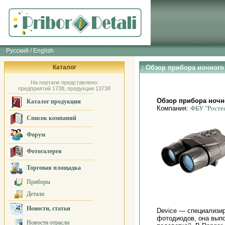
Русский / English
Каталог
: Обзор прибора ночног
На портале представлено:
предприятий 1738, продукции 13738
Обзор прибора ночн
Каталог продукции
Компания:
ФБУ "Росте
Список компаний
Форум
Фотогалерея
Торговая площадка
Приборы
Детали
Новости, статьи
Device — специализир
фотодиодов, она выпо
Новости отрасли