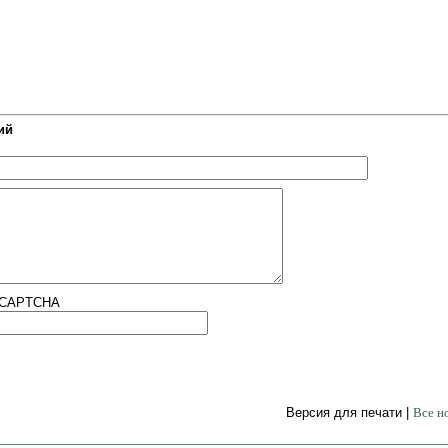
ий
Версия для печати |
Все н