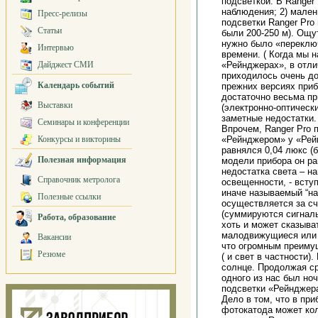
подсветкой. В Ranger
наблюдения; 2) мален
Пресс-релизы
подсветки Ranger Pro
Статьи
были 200-250 м). Ощу
нужно было «переключ
Интервью
времени. ( Когда мы 
Дайджест СМИ
«Рейнджерах», в отли
приходилось очень до
Календарь событий
прежних версиях приб
достаточно весьма пр
Выставки
(электронно-оптическ
заметные недостатки.
Семинары и конференции
Впрочем, Ranger Pro 
Конкурсы и викторины
«Рейнджером» у «Рей
равнялся 0,04 люкс (
Полезная информация
модели прибора он ра
недостатка света – н
Справочник метролога
освещенности, - всту
иначе называемый “н
Полезные ссылки
осуществляется за сч
(суммируются сигналы
Работа, образование
хоть и может сказыва
малодвижущиеся или 
Вакансии
что огромным преиму
Резюме
( и свет в частности
солнце. Продолжая ср
одного из нас был но
подсветки «Рейнджера
Дело в том, что в пр
фотокатода может кол