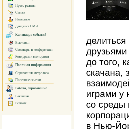
Пресс-релизы
Статьи
Интервью
Дайджест СМИ
Календарь событий
делиться 
Выставки
друзьями 
Семинары и конференции
Конкурсы и викторины
до того, 
Полезная информация
скачана, 
Справочник метролога
Полезные ссылки
взаимоде
Работа, образование
играми у 
Вакансии
со среды 
Резюме
корпорац
в Нью-Йо