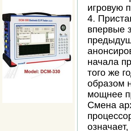
игровую п
4. Приста
впервые з
предыдуща
анонсиров
начала пр
того же г
образом 
мощнее п
Смена ар
процессо
означает,