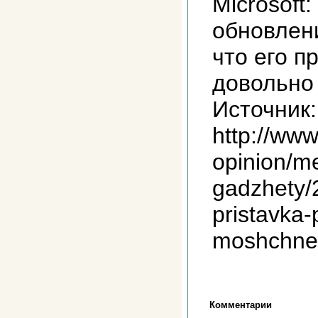
Microsoft
обновлени
что его п
довольно 
Источник:
http://www
opinion/m
gadzhety/
pristavka-
moshchnee
Комментарии