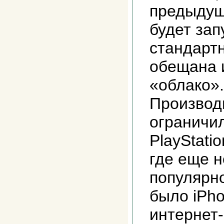
предыдущи
будет зап
стандарт
обещана 
«облако».
Производ
ограничи
PlayStati
где еще н
популярн
было iPho
интернет