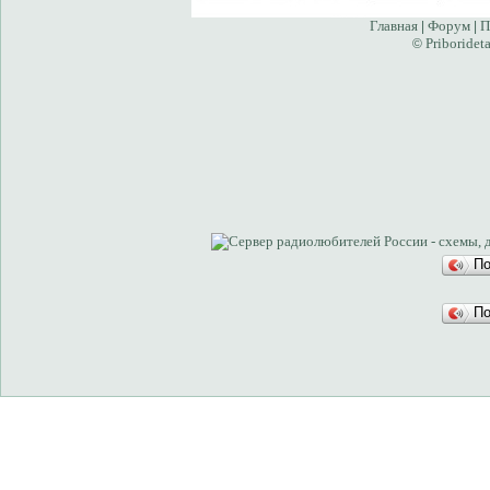
Главная
Форум
П
|
|
Priborideta
©
П
П