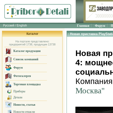
Русский / English
Главная
Форум
П
Каталог
: Новая приставка PlayStat
На портале представлено:
предприятий 1738, продукции 13738
Новая пр
Каталог продукции
Список компаний
4: мощне
Форум
социаль
Фотогалерея
Компания
Торговая площадка
Москва"
Приборы
Детали
Новости, статьи
Новости отрасли