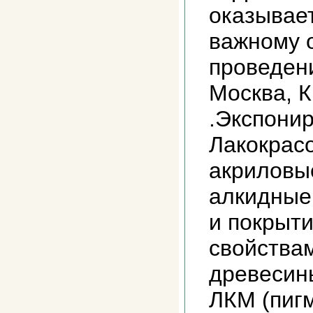
оказывае
важному о
проведен
Москва, К
.Экспони
Лакокрас
акриловы
алкидные
и покрыт
свойства
древесины
ЛКМ (пиг