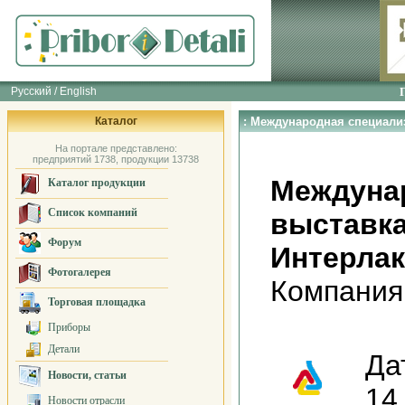
Русский / English
Каталог
: Международная специали
На портале представлено:
предприятий 1738, продукции 13738
Междуна
Каталог продукции
Список компаний
выставка
Форум
Интерлак
Фотогалерея
Компания
Торговая площадка
Приборы
Детали
Да
Новости, статьи
14
Новости отрасли