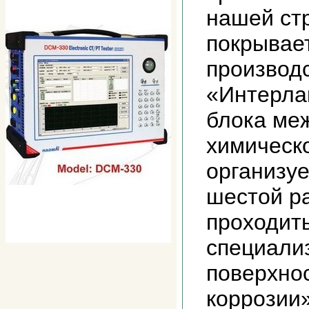
нашей стр
покрывает
производс
«Интерла
блока ме
химическ
организу
шестой ра
проходит
специали
поверхнос
коррозии