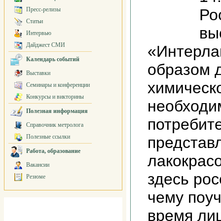
Пресс-релизы
Ро
Статьи
вы
Интервью
Дайджест СМИ
«Интерла
Календарь событий
образом 
Выставки
химическ
Семинары и конференции
Конкурсы и викторины
необходи
Полезная информация
потребит
Справочник метролога
Полезные ссылки
представ
Работа, образование
лакокрас
Вакансии
здесь ро
Резюме
чему поуч
время ли