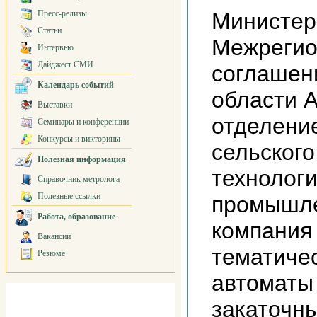
Пресс-релизы
Министер
Статьи
Межрегио
Интервью
Дайджест СМИ
соглашен
Календарь событий
области 
Выставки
отделени
Семинары и конференции
Конкурсы и викторины
сельског
Полезная информация
технолог
Справочник метролога
Полезные ссылки
промышле
Работа, образование
компания
Вакансии
тематиче
Резюме
автоматы
закаточн