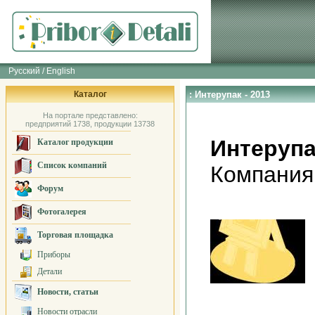
Русский / English
Каталог
: Интерупак - 2013
На портале представлено:
предприятий 1738, продукции 13738
Интерупа
Каталог продукции
Список компаний
Компания
Форум
Фотогалерея
Торговая площадка
Приборы
Детали
Новости, статьи
Новости отрасли