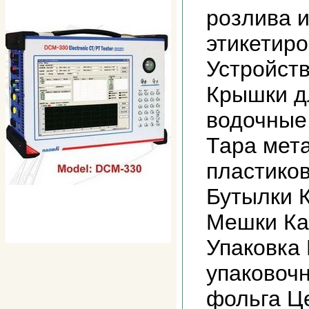
розлива 
этикетир
Устройств
Крышки д
водочные
Тара мета
пластиков
Бутылки 
Мешки Ка
Упаковка 
упаковоч
фольга Ц