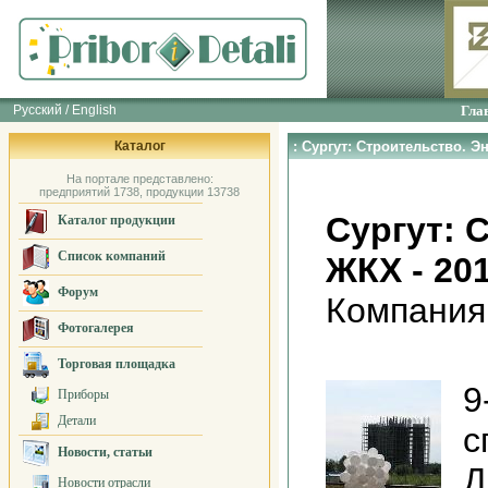
Русский / English
Гла
Каталог
: Сургут: Строительство. Э
На портале представлено:
предприятий 1738, продукции 13738
Сургут: 
Каталог продукции
Список компаний
ЖКХ - 20
Форум
Компания
Фотогалерея
Торговая площадка
9
Приборы
Детали
с
Новости, статьи
Д
Новости отрасли