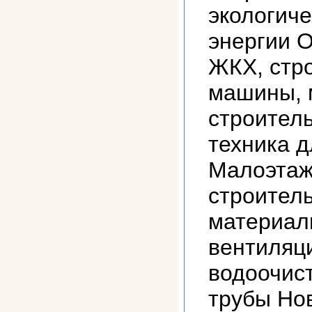
экологиче
энергии 
ЖКХ, стр
машины, 
строител
техника 
Малоэтаж
строител
материал
вентиляц
водоочист
трубы Но