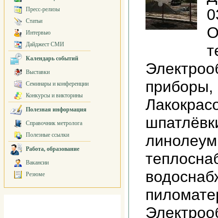
Пресс-релизы
0
Статьи
О
Интервью
Дайджест СМИ
т
Календарь событий
Электроо
Выставки
приборы,
Семинары и конференции
Конкурсы и викторины
Лакокрас
Полезная информация
шпатлёвк
Справочник метролога
Полезные ссылки
линолеум
Работа, образование
теплосна
Вакансии
водоснаб
Резюме
пиломате
Электроо