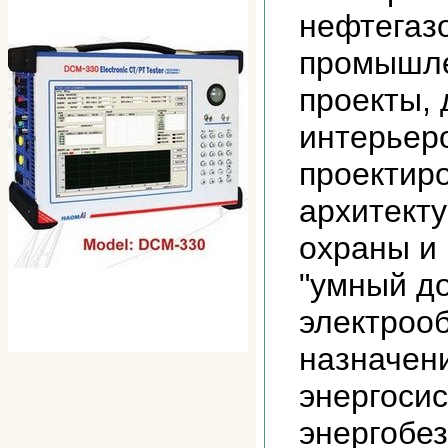
нефтегаз
промышле
проекты, 
интерьер
проектир
архитект
охраны и
"умный д
электроо
назначен
энергоси
энергобез