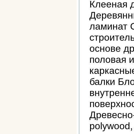
Клееная 
Деревянн
ламинат 
строител
основе д
половая и
каркасные
балки Бл
внутренн
поверхно
Древесно
polywood,