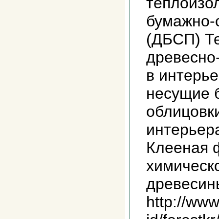
теплоизо
бумажно-
(ДБСП) Т
древесно
в интерь
несущие 
облицовк
интерьер
Клееная 
химическ
древесин
http://www