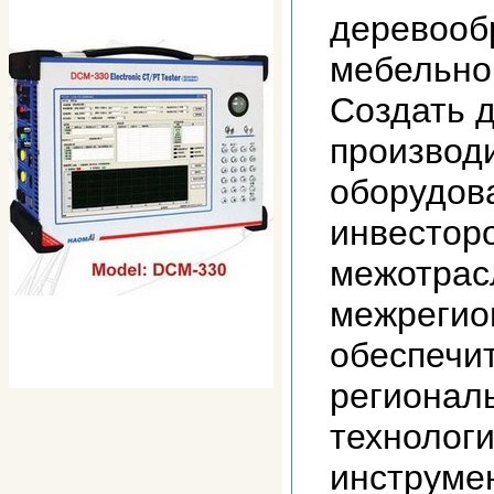
деревооб
мебельно
Создать 
производ
оборудов
инвестор
межотрас
межрегио
обеспечи
регионал
технологи
инструме