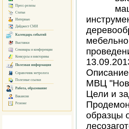
Пресс-релизы
ма
Статьи
инструмен
Интервью
Дайджест СМИ
деревооб
Календарь событий
мебельно
Выставки
проведени
Семинары и конференции
Конкурсы и викторины
13.09.201
Полезная информация
Описание
Справочник метролога
Полезные ссылки
МВЦ "Нов
Работа, образование
Цели и за
Вакансии
Продемон
Резюме
образцы 
лесозагот