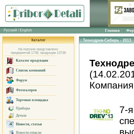
Русский / English
Главная
Фор
Каталог
: Технодрев-Сибирь - 2013
На портале представлено:
предприятий 1738, продукции 13738
Технодре
Каталог продукции
Список компаний
(14.02.20
Форум
Компания
Фотогалерея
Торговая площадка
7-
Приборы
Детали
сп
Новости, статьи
выс
Новости отрасли