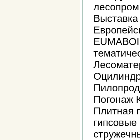
лесопром
Выставка
Европейс
EUMABOI
тематиче
Лесомате
Оцилиндр
Пилопрод
Погонаж 
Плитная п
гипсовые
стружечн