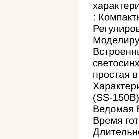
характери
: Компак
Регулиро
Моделир
Встроенн
светосин
простая 
Характери
(SS-150B
Ведомая 
Время го
Длительно