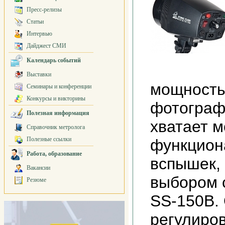
Пресс-релизы
Статьи
Интервью
Дайджест СМИ
Календарь событий
Выставки
мощность
Семинары и конференции
Конкурсы и викторины
фотограф
Полезная информация
хватает 
Справочник метролога
Полезные ссылки
функцион
Работа, образование
вспышек,
Вакансии
выбором с
Резюме
SS-150B.
регулиро