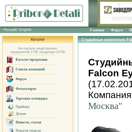
Русский / English
Главная
Форум
П
Каталог
: Студийные осветители Fal
На портале представлено:
предприятий 1738, продукции 13738
Студийн
Каталог продукции
Список компаний
Falcon E
Форум
(17.02.20
Фотогалерея
Компания
Торговая площадка
Москва"
Приборы
Детали
Новости, статьи
Новости отрасли