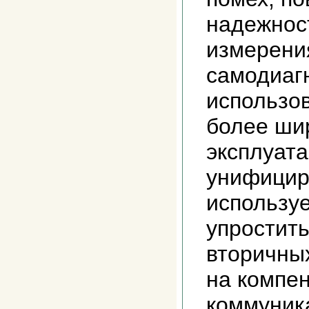
надежнос
измерени
самодиаг
использо
более ши
эксплуата
унифицир
используе
упростит
вторичных
на компе
коммуник