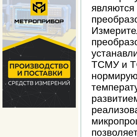
являются
преобраз
Измерите
преобраз
устанавли
ТСМУ и Т
нормирую
температ
развитие
реализов
микропро
позволяе