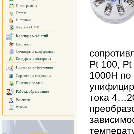
Пресс-релизы
Статьи
Интервью
Дайджест СМИ
Календарь событий
Выставки
сопротивл
Семинары и конференции
Конкурсы и викторины
Pt 100, Pt
Полезная информация
1000Н по 
Справочник метролога
Полезные ссылки
унифицир
Работа, образование
тока 4…2
Вакансии
преобраз
Резюме
зависимос
температ