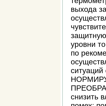
термомет
выхода з
осуществ
чувствите
защитную
уровни то
по реком
осуществ
ситуаций
НОРМИР
ПРЕОБРА
снизить 
помех; по