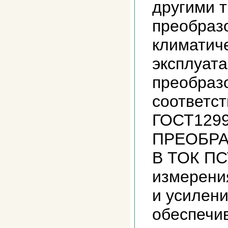
другими 
преобразо
климатич
эксплуат
преобраз
соответст
ГОСТ129
ПРЕОБРА
В ТОК ПС
измерени
и усилени
обеспечив