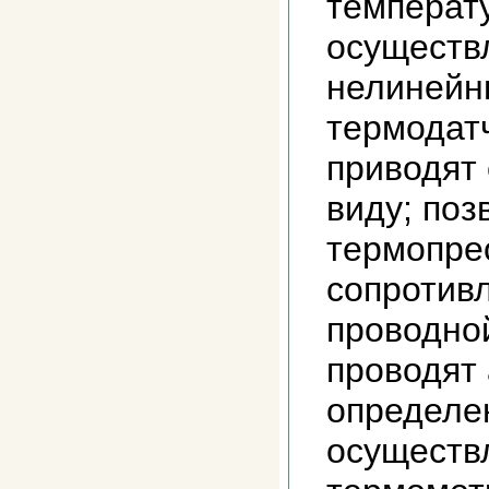
температу
осуществ
нелинейн
термодат
приводят
виду; поз
термопре
сопротивл
проводно
проводят
определе
осуществ