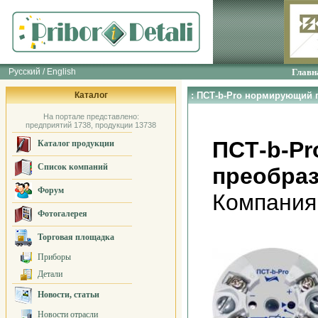
Русский / English
Главн
Каталог
: ПCТ-b-Pro нормирующий 
На портале представлено:
предприятий 1738, продукции 13738
ПCТ-b-P
Каталог продукции
Список компаний
преобра
Форум
Компания
Фотогалерея
Торговая площадка
Приборы
Детали
Новости, статьи
Новости отрасли