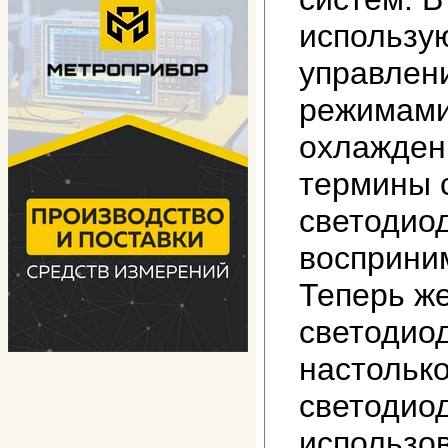
использу
управлен
режимами
охлажден
термины 
светодио
восприни
Теперь же
светодио
настолько
светодио
использов