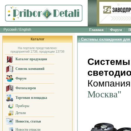
Русский / English
Главная
Форум
П
Каталог
: Системы охлаждения для
На портале представлено:
предприятий 1738, продукции 13738
Системы
Каталог продукции
Список компаний
светоди
Форум
Компания
Фотогалерея
Москва"
Торговая площадка
Приборы
Детали
Новости, статьи
Новости отрасли