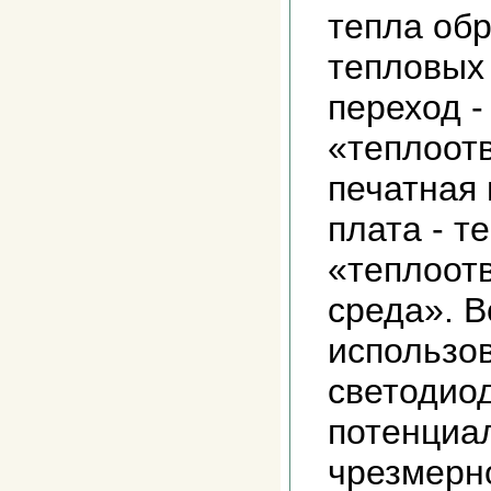
тепла об
тепловых 
переход -
«теплоотв
печатная 
плата - т
«теплоот
среда». В
использо
светодиод
потенциа
чрезмерн