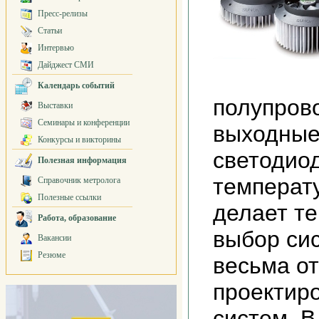
Пресс-релизы
Статьи
Интервью
Дайджест СМИ
Календарь событий
полупров
Выставки
Семинары и конференции
выходные
Конкурсы и викторины
светодиод
Полезная информация
температу
Справочник метролога
Полезные ссылки
делает те
Работа, образование
выбор си
Вакансии
Резюме
весьма о
проектир
систем. В