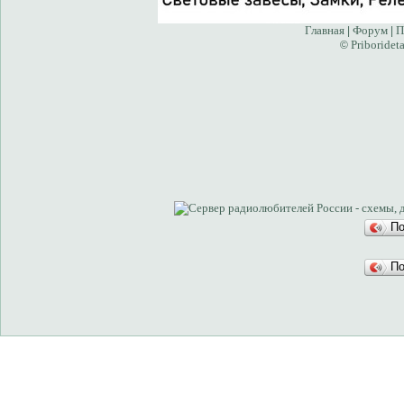
Главная
Форум
П
|
|
Priborideta
©
П
П