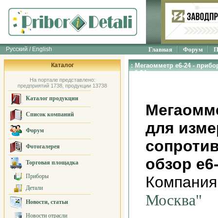
Русский / English
Главная
Форум
П
Каталог
: Мегаомметр е6-24 - приб
е6-24
На портале представлено:
предприятий 1738, продукции 13738
Каталог продукции
Мегаомме
Список компаний
для изме
Форум
сопротив
Фотогалерея
обзор е6
Торговая площадка
Приборы
Компания
Детали
Москва"
Новости, статьи
Новости отрасли