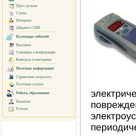
Пресс-релизы
Статьи
Интервью
Дайджест СМИ
Календарь событий
Выставки
Семинары и конференции
Конкурсы и викторины
Полезная информация
Справочник метролога
Полезные ссылки
электриче
Работа, образование
Вакансии
поврежде
Резюме
электроу
периодич