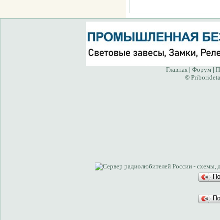
Главная
Форум
П
|
|
Priborideta
©
П
П