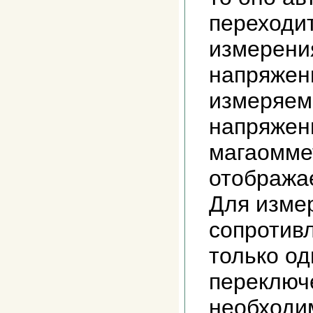
переходит
измерени
напряжени
измеряем
напряжени
магаомме
отображае
Для изме
сопротив
только од
переключ
необходи