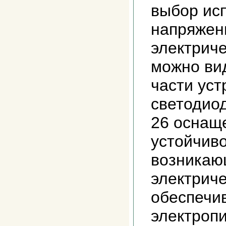
выбор ис
напряжен
электрич
можно ви
части уст
светодиод
26 оснащ
устойчиво
возникаю
электриче
обеспечи
электроп