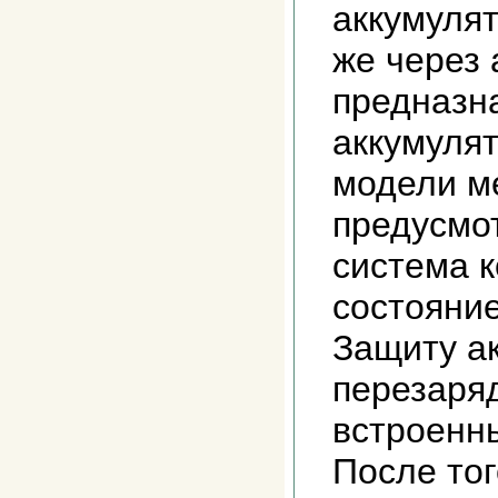
аккумуля
же через 
предназн
аккумулят
модели м
предусмо
система 
состояни
Защиту а
перезаря
встроенн
После то