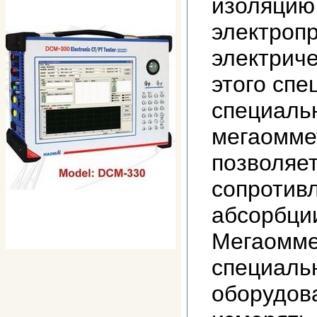
изоляцию
электроп
электриче
этого спе
специаль
мегаомме
позволяе
сопротив
абсорбции
Мегаомме
специаль
оборудов