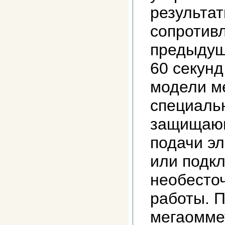
результа
сопротив
предыдущ
60 секун
модели м
специаль
защищающ
подачи эл
или подк
необесто
работы. 
мегаомме