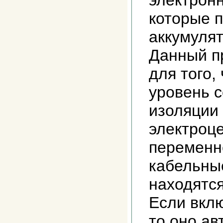
электрон
которые п
аккумулят
Данный п
для того,
уровень 
изоляции
электроц
переменн
кабельны
находятс
Если вклю
то оно ав