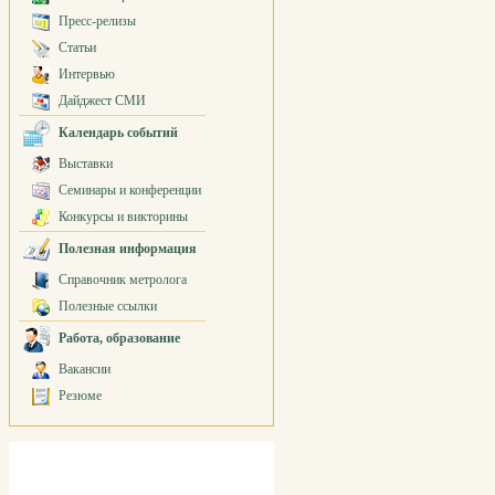
Пресс-релизы
Статьи
Интервью
Дайджест СМИ
Календарь событий
Выставки
Семинары и конференции
Конкурсы и викторины
Полезная информация
Справочник метролога
Полезные ссылки
Работа, образование
Вакансии
Резюме