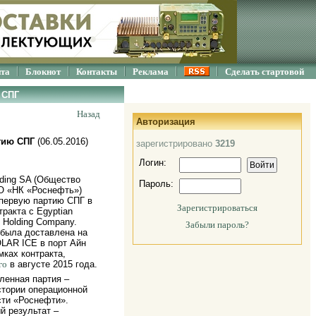
йта
Блокнот
Контакты
Реклама
Сделать стартовой
 СПГ
Назад
Авторизация
тию СПГ
(06.05.2016)
зарегистрировано
3219
Логин:
ading SA (Общество
Пароль:
О «НК «Роснефть»)
первую партию СПГ в
Зарегистрироваться
тракта с Egyptian
s Holding Company.
Забыли пароль?
была доставлена на
LAR ICE в порт Айн
мках контракта,
го
в августе 2015 года.
ленная партия –
стории операционной
сти «Роснефти».
й результат –