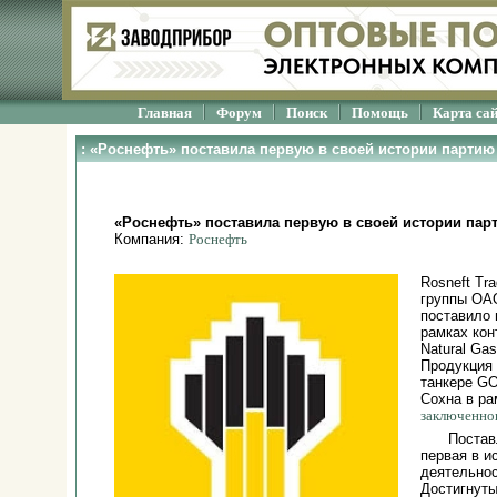
Главная
Форум
Поиск
Помощь
Карта са
: «Роснефть» поставила первую в своей истории партию
«Роснефть» поставила первую в своей истории пар
Компания:
Роснефть
Rosneft Tr
группы ОА
поставило 
рамках кон
Natural Ga
Продукция 
танкере GO
Сохна в ра
заключенно
Постав
первая в и
деятельно
Достигнуты