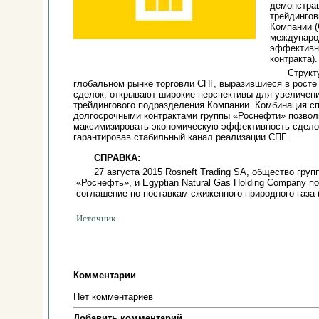
демонстрац
трейдингов
Компании (
междунаро
эффективн
контракта).
Структ
глобальном рынке торговли СПГ, выразившиеся в росте
сделок, открывают широкие перспективы для увеличен
трейдингового подразделения Компании. Комбинация сп
долгосрочными контрактами группы «Роснефти» позвол
максимизировать экономическую эффективность сделок
гарантировав стабильный канал реализации СПГ.
СПРАВКА:
27 августа 2015 Rosneft Trading SA, общество гру
«Роснефть», и Egyptian Natural Gas Holding Company п
соглашение по поставкам сжиженного природного газа 
Источник
Комментарии
Нет комментариев
Добавить комментарий