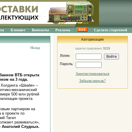
йта
Блокнот
Контакты
Реклама
Сделать стартовой
Авторизация
Назад
зарегистрировано
3219
Логин:
Пароль:
Зарегистрироваться
 банком ВТБ открыта
ком на 3 года.
Забыли пароль?
 Холдинга «Швабе» –
оптико-механический
змере 500 млн рублей
еализации проекта
овым партнером на
 в проекте по
ий Тагил
должают развиваться»,
»
Анатолий Слудных.