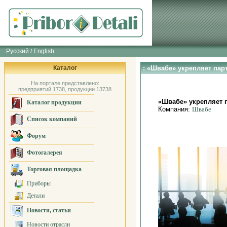
Русский / English
Каталог
: «Швабе» укрепляет пар
На портале представлено:
предприятий 1738, продукции 13738
«Швабе» укрепляет 
Каталог продукции
Компания:
Швабе
Список компаний
Форум
Фотогалерея
Торговая площадка
Приборы
Детали
Новости, статьи
Новости отрасли