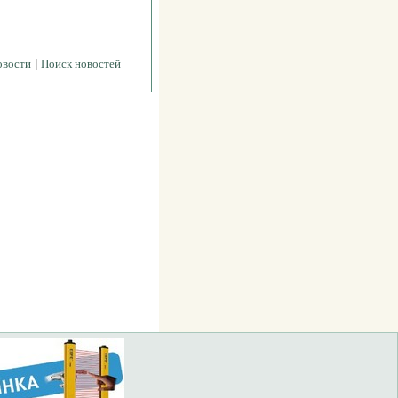
овости
|
Поиск новостей