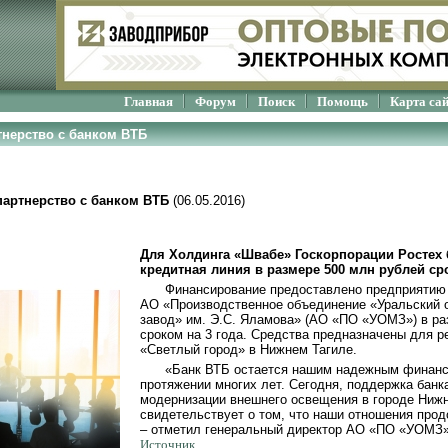
Главная
Форум
Поиск
Помощь
Карта са
тнерство с банком ВТБ
партнерство с банком ВТБ
(06.05.2016)
Для Холдинга «Швабе» Госкорпорации Ростех
кредитная линия в размере 500 млн рублей сро
Финансирование предоставлено предприятию
АО «Производственное объединение «Уральский 
завод» им. Э.С. Яламова» (АО «ПО «УОМЗ») в ра
сроком на 3 года. Средства предназначены для р
«Светлый город» в Нижнем Тагиле.
«Банк ВТБ остается нашим надежным финанс
протяжении многих лет. Сегодня, поддержка банка
модернизации внешнего освещения в городе Нижн
свидетельствует о том, что наши отношения про
– отметил генеральный директор АО «ПО «УОМЗ
Источник