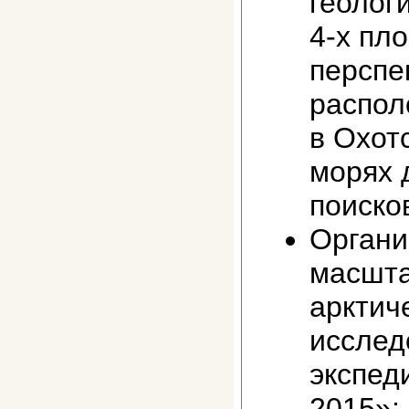
геолог
4-х пл
перспе
распол
в Охот
морях 
поиско
Органи
масшта
арктич
исслед
экспед
2015»;