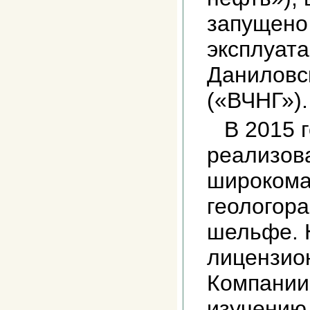
запущено
эксплуат
Даниловс
(«ВЧНГ»).
В 2015 
реализов
широкома
геологора
шельфе. 
лицензио
Компании
изучению