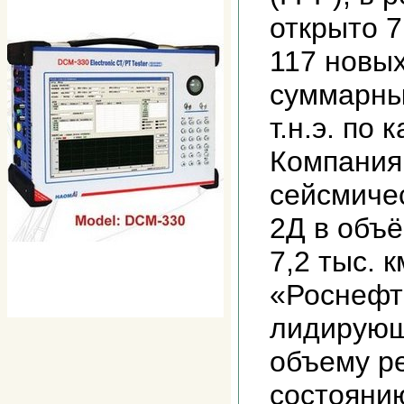
открыто 
117 новых
суммарны
т.н.э. по
Компания
сейсмиче
2Д в объё
7,2 тыс. 
«Роснефт
лидирующ
объему р
состоянию