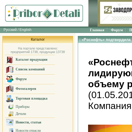
Русский / English
Главная
Форум
П
Каталог
: «Роснефть» подтвердила
На портале представлено:
предприятий 1738, продукции 13738
«Роснеф
Каталог продукции
Список компаний
лидирую
Форум
объему 
Фотогалерея
(01.05.20
Торговая площадка
Компания
Приборы
Детали
Новости, статьи
Новости отрасли