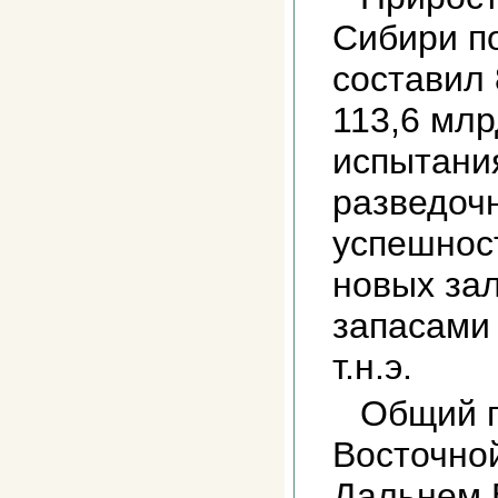
Cибири по
составил 
113,6 млр
испытани
разведоч
успешнос
новых за
запасами
т.н.э.
Общий п
Восточно
Дальнем 