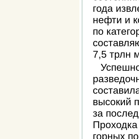
года изв
нефти и 
по катег
составляю
7,5 трлн м
Успешно
разведоч
составила
высокий 
за послед
Проходка 
горных по