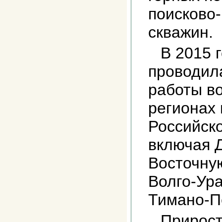
поисково
скважин.
В 2015 
проводил
работы в
регионах
Российск
включая 
Восточну
Волго-Ура
Тимано-Пе
Прирост