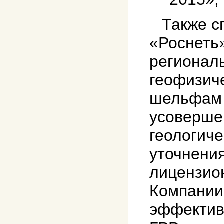
Также с
«Роснеть
региональ
геофизич
шельфам 
усоверше
геологиче
уточнения
лицензио
Компании
эффектив