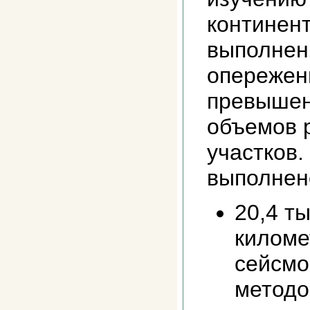
континен
выполнен
опережен
превышен
объемов 
участков.
выполнен
20,4 т
киломе
сейсмо
методо