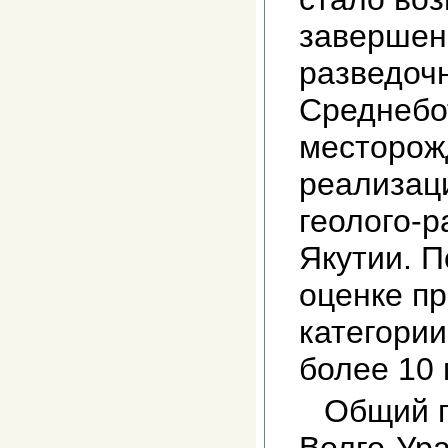
завершен
разведоч
Среднебо
месторож
реализац
геолого-р
Якутии. 
оценке пр
категори
более 10 
Общий п