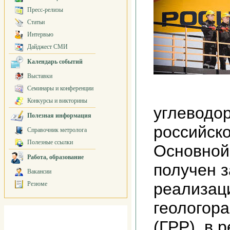
Пресс-релизы
Статьи
Интервью
Дайджест СМИ
Календарь событий
Выставки
Семинары и конференции
Конкурсы и викторины
углеводо
Полезная информация
российск
Справочник метролога
Полезные ссылки
Основной
Работа, образование
получен 
Вакансии
реализац
Резюме
геологор
(ГРР), в 