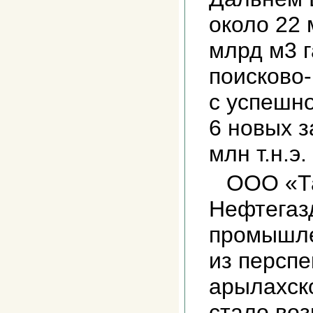
около 22 
млрд м3 г
поисково
с успешн
6 новых з
млн т.н.э.
ООО «Т
Нефтегаз
промышле
из персп
арылахско
стало во