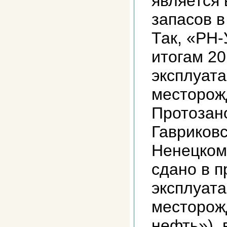
является
запасов в
Так, «РН-
итогам 20
эксплуат
месторож
Протозан
Гавриковс
Ненецком
сдано в 
эксплуат
месторож
нефть»), 