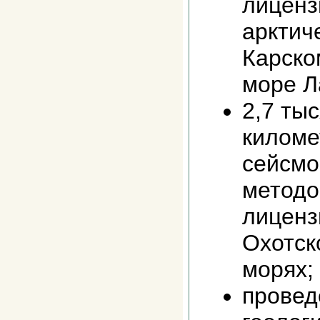
лиценз
арктич
Карско
море Л
2,7 ты
киломе
сейсмо
методо
лиценз
Охотск
морях;
провед