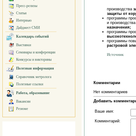
Пресс-релизы
производства
з
Статьи
защиты от кор
программы проф
Интервью
и производств
назначения;
Дайджест СМИ
программы про
высокотехноло
Календарь событий
программы пов
Выставки
растровой эл
Семинары и конференции
Источник
Конкурсы и викторины
Полезная информация
Справочник метролога
Комментарии
Полезные ссылки
Нет комментариев
Работа, образование
Добавить комментар
Вакансии
Резюме
Ваше имя:
Комментарий: