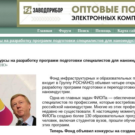
Главная
Форум
Поиск
Помощь
Карта са
ы на разработку программ подготовки специалистов для наноиндус
рсы на разработку программ подготовки специалистов для наноин
АНО»
Фонд инфраструктурных и образовательных 
входит в Группу РОСНАНО) объявил четыре откры
разработку программ подготовки и переподготовк
наноиндустрии.
Одна из главных задач ФИОПа — обеспечени
специалистов по профессиям, которые востребо
российской наноиндустрии. Многие из этих проф
недавно не существовали. К настоящему момент
ФИОПа создано более 130 образовательных прог
человек, включая студентов вузов, прошли обуч
этих программ.
Теперь Фонд объявил конкурсы на создан