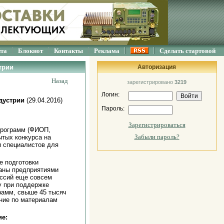
йта
Блокнот
Контакты
Реклама
Сделать стартовой
трии
Авторизация
Назад
зарегистрировано
3219
Логин:
дустрии
(29.04.2016)
Пароль:
Зарегистрироваться
программ (ФИОП,
Забыли пароль?
тых конкурса на
и специалистов для
е подготовки
ваны предприятиями
ессий еще совсем
у при поддержке
рамм, свыше 45 тысяч
ение по материалам
ие: