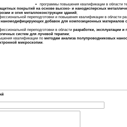
программы повышения квалификации в области т
ащитных покрытий на основе высоко- и нанодисперсных металлич
розии и огня металлоконструкции зданий
;
ессиональной переподготовки и повышения квалификации в области ра
а
наномодифицирующих добавок для композиционных материалов с
фессиональной переподготовки в области
разработки, эксплуатации и
гичных систем для лучевой терапии
;
ышения квалификации по
методам анализа полупроводниковых нанос
ектронной микроскопии
.
ий