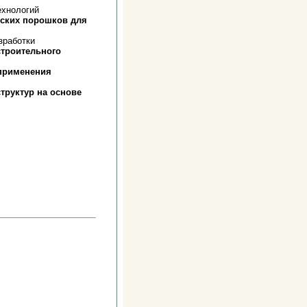
ехнологий
еских порошков для
зработки
троительного
 применения
труктур на основе