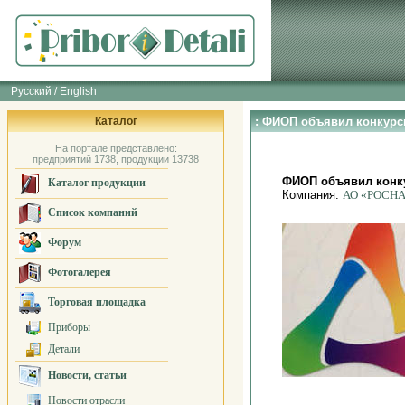
Русский / English
Каталог
: ФИОП объявил конкурс
На портале представлено:
предприятий 1738, продукции 13738
ФИОП объявил конку
Каталог продукции
Компания:
АО «РОСН
Список компаний
Форум
Фотогалерея
Торговая площадка
Приборы
Детали
Новости, статьи
Новости отрасли