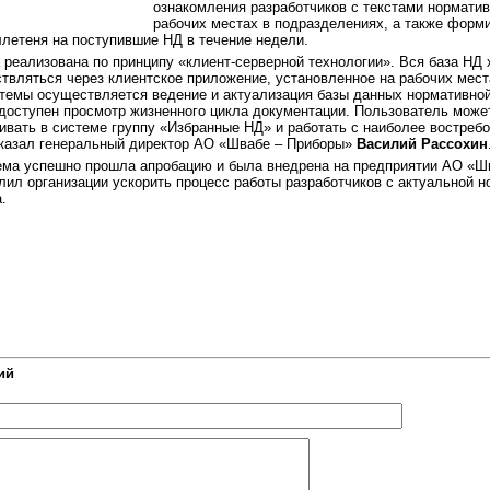
ознакомления разработчиков с текстами нормати
рабочих местах в подразделениях, а также форм
летеня на поступившие НД в течение недели.
 реализована по принципу «клиент-серверной технологии». Вся база НД 
ствляться через клиентское приложение, установленное на рабочих мест
темы осуществляется ведение и актуализация базы данных нормативной
доступен просмотр жизненного цикла документации. Пользователь може
вать в системе группу «Избранные НД» и работать с наиболее востреб
сказал генеральный директор АО «Швабе – Приборы»
Василий Рассохин
ема успешно прошла апробацию и была внедрена на предприятии АО «Ш
олил организации ускорить процесс работы разработчиков с актуальной 
.
ий