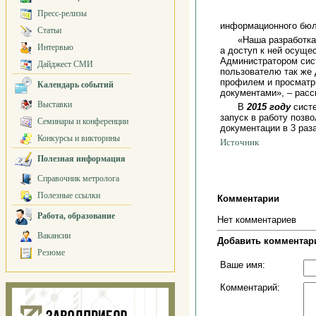
Пресс-релизы
информационного бюл
Статьи
«Наша разработка
Интервью
а доступ к ней осуще
Администратором сис
Дайджест СМИ
пользователю так же 
профилем и просматри
Календарь событий
документами», – рас
Выставки
В
2015 году
сист
запуск в работу позв
Семинары и конференции
документации в 3 раза
Конкурсы и викторины
Источник
Полезная информация
Справочник метролога
Полезные ссылки
Комментарии
Работа, образование
Нет комментариев
Вакансии
Добавить комментар
Резюме
Ваше имя:
Комментарий: