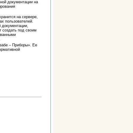
вной документации на
ирования
хранится на сервере,
ах пользователей.
 документации,
т создать под своим
ованными
.
вабе – Приборы». Ее
нормативной