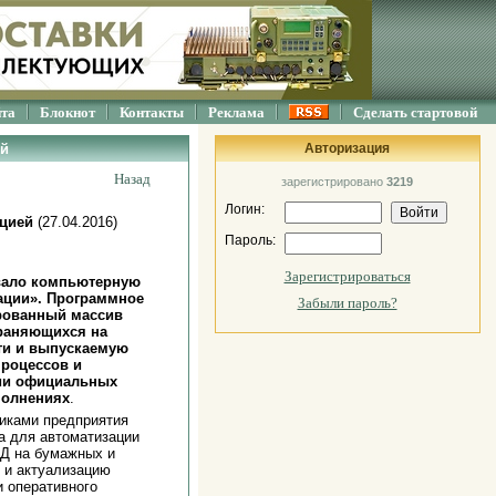
йта
Блокнот
Контакты
Реклама
Сделать стартовой
ей
Авторизация
Назад
зарегистрировано
3219
Логин:
ацией
(27.04.2016)
Пароль:
Зарегистрироваться
вало компьютерную
ации». Программное
Забыли пароль?
ированный массив
раняющихся на
ти и выпускаемую
роцессов и
нии официальных
полнениях
.
иками предприятия
а для автоматизации
НД на бумажных и
 и актуализацию
 оперативного