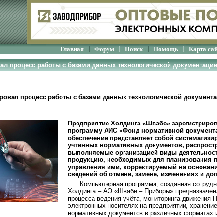
Главная
Форум
Поиск
Помощь
Карта са
вал процесс работы с базами данных технологической документаци
ровал процесс работы с базами данных технологической документ
Предприятие Холдинга «Швабе» зарегистриро
программу АИС «Фонд нормативной документ
обеспечение представляет собой систематиз
учтенных нормативных документов, распрост
выполняемые организацией виды деятельнос
продукцию, необходимых для планирования п
управления ими, корректируемый на основа
сведений об отмене, замене, изменениях и до
Компьютерная программа, созданная сотрудн
Холдинга – АО «Швабе – Приборы» предназначен
процесса ведения учёта, мониторинга движения 
электронных носителях на предприятии, хранение
нормативных документов в различных форматах и