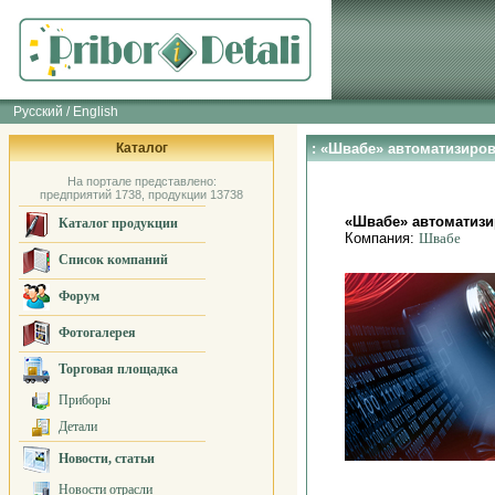
Русский / English
Каталог
: «Швабе» автоматизиро
На портале представлено:
предприятий 1738, продукции 13738
«Швабе» автоматизи
Каталог продукции
Компания:
Швабе
Список компаний
Форум
Фотогалерея
Торговая площадка
Приборы
Детали
Новости, статьи
Новости отрасли