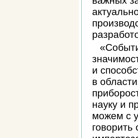
важных з
актуально
производ
разработо
«Событи
значимос
и способс
в области
приборос
науку и п
можем с 
говорить 