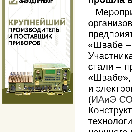
Меропр
организо
предприя
«Швабе –
Участник
стали – п
«Швабе»
и электр
(
ИАиЭ СО
Конструк
технологи