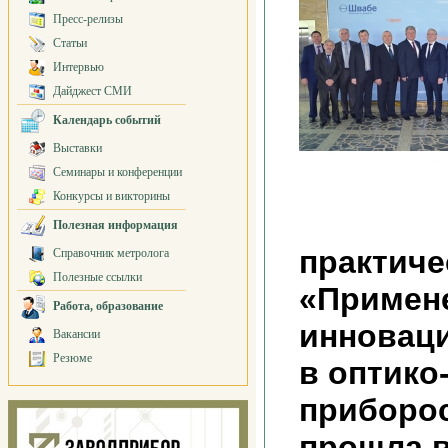
Пресс-релизы
Статьи
Интервью
Дайджест СМИ
Календарь событий
Выставки
Семинары и конференции
Конкурсы и викторины
Полезная информация
практич
Справочник метролога
Полезные ссылки
«Примен
Работа, образование
инновац
Вакансии
Резюме
в оптико
приборос
прошла в