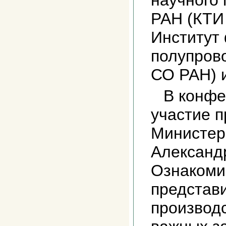
научного
РАН (КТИ
Институт
полупров
СО РАН) 
В конфе
участие 
Министер
Александ
Ознакоми
представи
производс