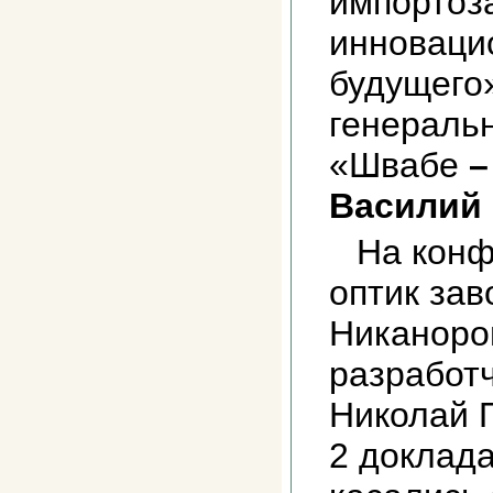
импортоз
инноваци
будущего
генераль
«Швабе
Василий 
На конф
оптик за
Никаноро
разработч
Николай 
2 доклад