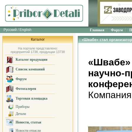
Русский / English
Главная
Форум
П
Каталог
: «Швабе» стал организат
На портале представлено:
предприятий 1738, продукции 13738
«Швабе» 
Каталог продукции
Список компаний
научно-п
Форум
конфере
Фотогалерея
Компания
Торговая площадка
Приборы
Детали
Новости, статьи
Новости отрасли