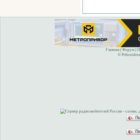
Главная
Форум
П
|
|
Priborideta
©
П
П