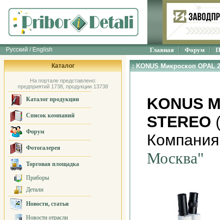
Русский / English
Главная
Форум
П
Каталог
: KONUS Микроскоп OPAL 
На портале представлено:
предприятий 1738, продукции 13738
KONUS М
Каталог продукции
Список компаний
STEREO
(
Форум
Компания
Фотогалерея
Москва"
Торговая площадка
Приборы
Детали
Новости, статьи
Новости отрасли