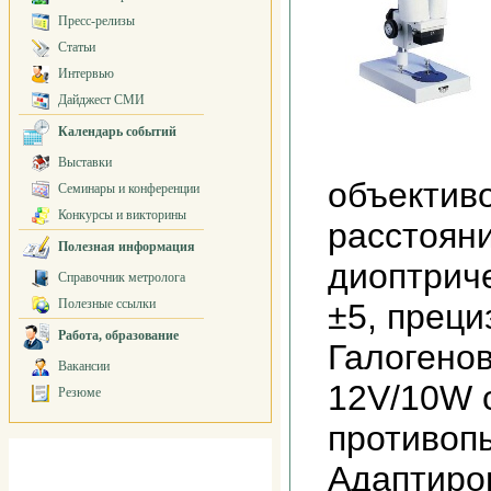
Пресс-релизы
Статьи
Интервью
Дайджест СМИ
Календарь событий
Выставки
объектив
Семинары и конференции
Конкурсы и викторины
расстоян
Полезная информация
диоптрич
Справочник метролога
Полезные ссылки
±5, преци
Работа, образование
Галогено
Вакансии
12V/10W 
Резюме
противоп
Адаптиро